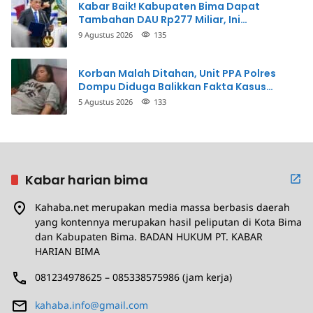
Kabar Baik! Kabupaten Bima Dapat
Tambahan DAU Rp277 Miliar, Ini
Prioritasnya
9 Agustus 2026
135
Korban Malah Ditahan, Unit PPA Polres
Dompu Diduga Balikkan Fakta Kasus
Penganiayaan
5 Agustus 2026
133
Kabar harian bima
Kahaba.net merupakan media massa berbasis daerah
yang kontennya merupakan hasil peliputan di Kota Bima
dan Kabupaten Bima. BADAN HUKUM PT. KABAR
HARIAN BIMA
081234978625 – 085338575986 (jam kerja)
kahaba.info@gmail.com