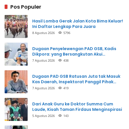
Pos Populer
Hasil Lomba Gerak Jalan Kota Bima Keluar!
Ini Daftar Lengkap Para Juara
8 Agustus 2026
5796
Dugaan Penyelewengan PAD GSB, Kadis
Dikpora: yang Bersangkutan Akui
Perbuatannya dan Siap Mengembalikan
7 Agustus 2026
438
Uang
Dugaan PAD GSB Ratusan Juta tak Masuk
Kas Daerah, Inspektorat Panggil Pihak
Terkait
7 Agustus 2026
419
Dari Anak Guru ke Doktor Summa Cum
Laude, Kisah Taman Firdaus Menginspirasi
5 Agustus 2026
143