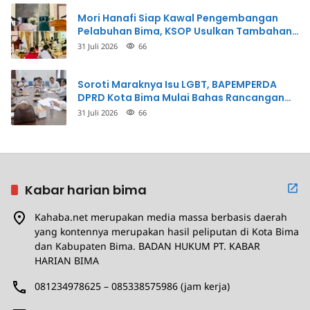
Mori Hanafi Siap Kawal Pengembangan
Pelabuhan Bima, KSOP Usulkan Tambahan
Dermaga Rp400 Miliar
31 Juli 2026
66
Soroti Maraknya Isu LGBT, BAPEMPERDA
DPRD Kota Bima Mulai Bahas Rancangan
Perda Pencegahan
31 Juli 2026
66
Kabar harian bima
Kahaba.net merupakan media massa berbasis daerah
yang kontennya merupakan hasil peliputan di Kota Bima
dan Kabupaten Bima. BADAN HUKUM PT. KABAR
HARIAN BIMA
081234978625 – 085338575986 (jam kerja)