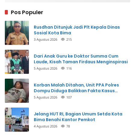
Pos Populer
Rusdhan Ditunjuk Jadi Plt Kepala Dinas
Sosial Kota Bima
3 Agustus 2026
215
Dari Anak Guru ke Doktor Summa Cum
Laude, Kisah Taman Firdaus Menginspirasi
5 Agustus 2026
116
Korban Malah Ditahan, Unit PPA Polres
Dompu Diduga Balikkan Fakta Kasus
Penganiayaan
5 Agustus 2026
107
Jelang HUT RI, Bagian Umum Setda Kota
Bima Benahi Kantor Pemkot
4 Agustus 2026
78