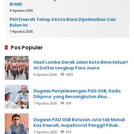
BUMD
8 Agustus 2026
PKH Daerah Tahap II Kota Bima Dijadwalkan Cair
Bulan Ini
7 Agustus 2026
Pos Populer
Hasil Lomba Gerak Jalan Kota Bima Keluar!
Ini Daftar Lengkap Para Juara
8 Agustus 2026
5802
Dugaan Penyelewengan PAD GSB, Kadis
Dikpora: yang Bersangkutan Akui
Perbuatannya dan Siap Mengembalikan
7 Agustus 2026
439
Uang
Dugaan PAD GSB Ratusan Juta tak Masuk
Kas Daerah, Inspektorat Panggil Pihak
Terkait
7 Agustus 2026
419