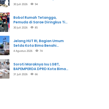
Korban Meninggal Dunia
30 Juli 2026
94
Bobol Rumah Tetangga,
Pemuda di Sarae Diringkus Tim
Opsnal Polsek Rasbar
30 Juli 2026
85
Jelang HUT RI, Bagian Umum
Setda Kota Bima Benahi
Kantor Pemkot
4 Agustus 2026
74
Soroti Maraknya Isu LGBT,
BAPEMPERDA DPRD Kota Bima
Mulai Bahas Rancangan Perda
31 Juli 2026
66
Pencegahan