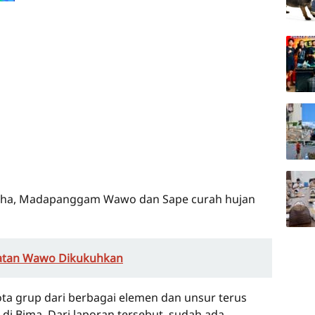
oha, Madapanggam Wawo dan Sape curah hujan
atan Wawo Dikukuhkan
ota grup dari berbagai elemen dan unsur terus
di Bima. Dari laporan tersebut, sudah ada