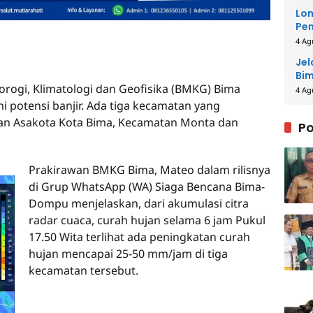
Lom
Pem
Pe
4 Ag
Jel
Bim
rogi, Klimatologi dan Geofisika (BMKG) Bima
4 Ag
 potensi banjir. Ada tiga kecamatan yang
tan Asakota Kota Bima, Kecamatan Monta dan
Po
Prakirawan BMKG Bima, Mateo dalam rilisnya
di Grup WhatsApp (WA) Siaga Bencana Bima-
Dompu menjelaskan, dari akumulasi citra
radar cuaca, curah hujan selama 6 jam Pukul
17.50 Wita terlihat ada peningkatan curah
hujan mencapai 25-50 mm/jam di tiga
kecamatan tersebut.