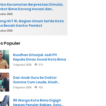
ba Kecamatan Berprestasi Dimulai,
kot Bima Dorong Inovasi dan
layanan Cepat
ustus 2026
ang HUT RI, Bagian Umum Setda Kota
a Benahi Kantor Pemkot
ustus 2026
s Populer
Rusdhan Ditunjuk Jadi Plt
Kepala Dinas Sosial Kota Bima
3 Agustus 2026
213
Dari Anak Guru ke Doktor
Summa Cum Laude, Kisah
Taman Firdaus Menginspirasi
5 Agustus 2026
102
86 Warga Kota Bima Digigit
Hewan Penular Rabies, Satu