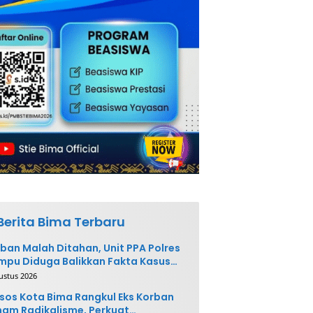
Berita Bima Terbaru
ban Malah Ditahan, Unit PPA Polres
pu Diduga Balikkan Fakta Kasus
nganiayaan
ustus 2026
sos Kota Bima Rangkul Eks Korban
am Radikalisme, Perkuat