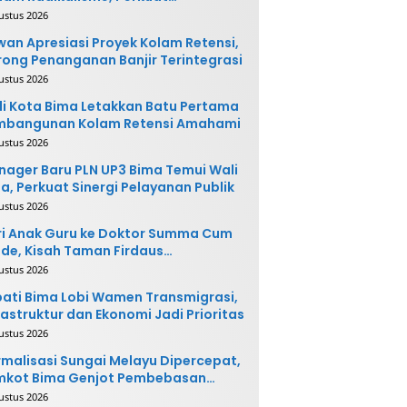
ntegrasi Sosial
ustus 2026
an Apresiasi Proyek Kolam Retensi,
ong Penanganan Banjir Terintegrasi
ustus 2026
i Kota Bima Letakkan Batu Pertama
mbangunan Kolam Retensi Amahami
ustus 2026
ager Baru PLN UP3 Bima Temui Wali
a, Perkuat Sinergi Pelayanan Publik
ustus 2026
i Anak Guru ke Doktor Summa Cum
de, Kisah Taman Firdaus
ginspirasi
ustus 2026
ati Bima Lobi Wamen Transmigrasi,
rastruktur dan Ekonomi Jadi Prioritas
ustus 2026
malisasi Sungai Melayu Dipercepat,
mkot Bima Genjot Pembebasan
han
ustus 2026