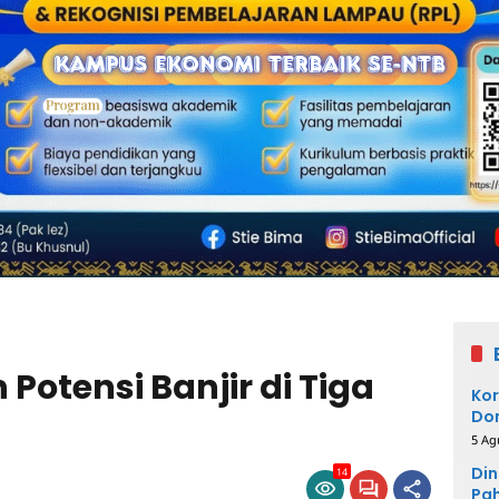
Potensi Banjir di Tiga
Kor
Dom
Pe
5 Ag
Din
14
Pah