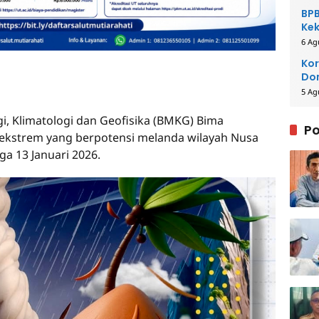
BPB
Kek
Be
6 Ag
Kor
Dom
Pe
5 Ag
, Klimatologi dan Geofisika (BMKG) Bima
Po
 ekstrem yang berpotensi melanda wilayah Nusa
ga 13 Januari 2026.