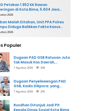
D Petakan 1.952 KK Rawan
eringan di Kota Bima, 5.604 Jiwa
rpotensi Terdampak
ustus 2026
ban Malah Ditahan, Unit PPA Polres
pu Diduga Balikkan Fakta Kasus
nganiayaan
ustus 2026
s Populer
Dugaan PAD GSB Ratusan Juta
tak Masuk Kas Daerah,
Inspektorat Panggil Pihak
7 Agustus 2026
358
Terkait
Dugaan Penyelewengan PAD
GSB, Kadis Dikpora: yang
Bersangkutan Akui
7 Agustus 2026
295
Perbuatannya dan Siap
Mengembalikan Uang
Rusdhan Ditunjuk Jadi Plt
Kepala Dinas Sosial Kota Bima