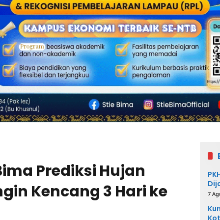
ma Prediksi Hujan
PKH
Dij
ngin Kencang 3 Hari ke
7 Ag
Kum
Kot