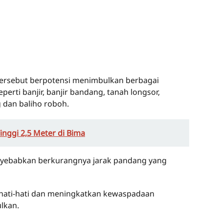
ersebut berpotensi menimbulkan berbagai
rti banjir, banjir bandang, tanah longsor,
 dan baliho roboh.
ggi 2,5 Meter di Bima
menyebabkan berkurangnya jarak pandang yang
rhati-hati dan meningkatkan kewaspadaan
lkan.