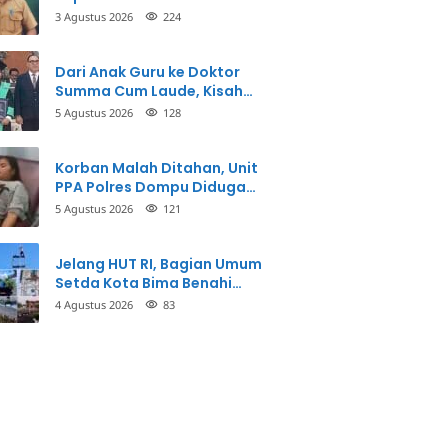
3 Agustus 2026
224
Dari Anak Guru ke Doktor
Summa Cum Laude, Kisah
Taman Firdaus Menginspirasi
5 Agustus 2026
128
Korban Malah Ditahan, Unit
PPA Polres Dompu Diduga
Balikkan Fakta Kasus
5 Agustus 2026
121
Penganiayaan
Jelang HUT RI, Bagian Umum
Setda Kota Bima Benahi
Kantor Pemkot
4 Agustus 2026
83