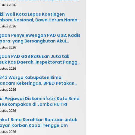
vasi
ustus 2026
il Wali Kota Lepas Kontingen
mbore Nasional, Bawa Harum Nama
ta Bima
ustus 2026
gaan Penyelewengan PAD GSB, Kadis
pora: yang Bersangkutan Akui
buatannya dan Siap
ustus 2026
ngembalikan Uang
aan PAD GSB Ratusan Juta tak
uk Kas Daerah, Inspektorat Panggil
ak Terkait
ustus 2026
.343 Warga Kabupaten Bima
ancam Kekeringan, BPBD Petakan
 Desa Rawan
ustus 2026
u! Pegawai Diskominfotik Kota Bima
 Kekompakan di Lomba HUT RI
ustus 2026
kot Bima Serahkan Bantuan untuk
ayan Korban Kapal Tenggelam
ustus 2026