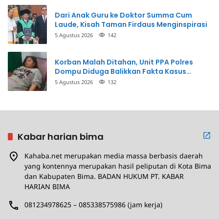
Dari Anak Guru ke Doktor Summa Cum
Laude, Kisah Taman Firdaus Menginspirasi
5 Agustus 2026
142
Korban Malah Ditahan, Unit PPA Polres
Dompu Diduga Balikkan Fakta Kasus
Penganiayaan
5 Agustus 2026
132
Kabar harian bima
Kahaba.net merupakan media massa berbasis daerah
yang kontennya merupakan hasil peliputan di Kota Bima
dan Kabupaten Bima. BADAN HUKUM PT. KABAR
HARIAN BIMA
081234978625 – 085338575986 (jam kerja)