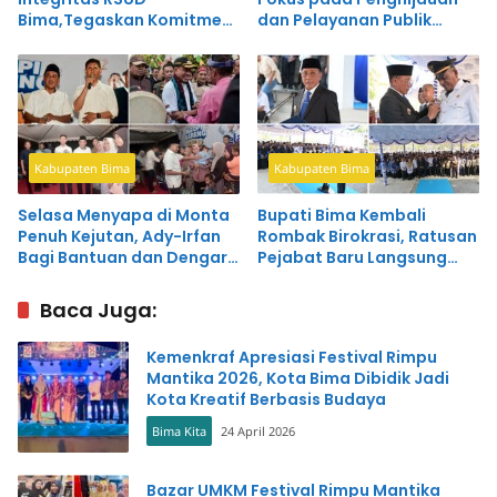
Bima,Tegaskan Komitmen
dan Pelayanan Publik
Wujudkan Pelayanan
Terintegrasi
Bersih dan Profesional
Kabupaten Bima
Kabupaten Bima
Selasa Menyapa di Monta
Bupati Bima Kembali
Penuh Kejutan, Ady-Irfan
Rombak Birokrasi, Ratusan
Bagi Bantuan dan Dengar
Pejabat Baru Langsung
Curhat Pemuda Desa
Dapat Pesan Tegas
Baca Juga:
Kemenkraf Apresiasi Festival Rimpu
Mantika 2026, Kota Bima Dibidik Jadi
Kota Kreatif Berbasis Budaya
Bima Kita
24 April 2026
Bazar UMKM Festival Rimpu Mantika