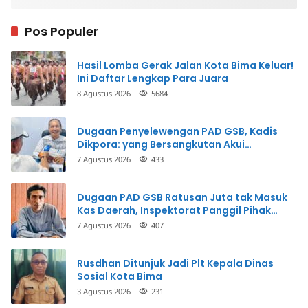
Pos Populer
Hasil Lomba Gerak Jalan Kota Bima Keluar!
Ini Daftar Lengkap Para Juara
8 Agustus 2026
5684
Dugaan Penyelewengan PAD GSB, Kadis
Dikpora: yang Bersangkutan Akui
Perbuatannya dan Siap Mengembalikan
7 Agustus 2026
433
Uang
Dugaan PAD GSB Ratusan Juta tak Masuk
Kas Daerah, Inspektorat Panggil Pihak
Terkait
7 Agustus 2026
407
Rusdhan Ditunjuk Jadi Plt Kepala Dinas
Sosial Kota Bima
3 Agustus 2026
231