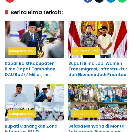
Berita Bima terkait:
Kabupaten Bima
Kabupaten Bima
Kabar Baik! Kabupaten
Bupati Bima Lobi Wamen
Bima Dapat Tambahan
Transmigrasi, Infrastruktur
DAU Rp277 Miliar, Ini
dan Ekonomi Jadi Prioritas
Prioritasnya
Kabupaten Bima
Kabupaten Bima
Bupati Canangkan Zona
Selasa Menyapa di Monta
Integritas RSUD
Fokus pada Penghijauan