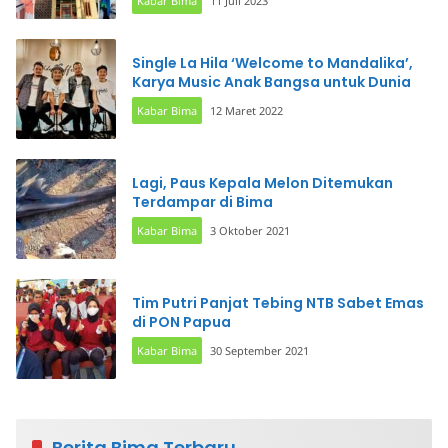
Kabar Bima
11 Juli 2023
Single La Hila ‘Welcome to Mandalika’,
Karya Music Anak Bangsa untuk Dunia
Kabar Bima
12 Maret 2022
Lagi, Paus Kepala Melon Ditemukan
Terdampar di Bima
Kabar Bima
3 Oktober 2021
Tim Putri Panjat Tebing NTB Sabet Emas
di PON Papua
Kabar Bima
30 September 2021
Berita Bima Terbaru