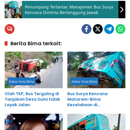
Penumpang Terlantar, Manajemen Bus Surya
Kencana Diminta Bertanggung Jawab
Berita Bima terkait:
Kabar Kota Bima
Kabar Kota Bima
Olah TKP, Bus Terguling di
Bus Surya Kencana
Tanjakan Desa Sumi tidak
Mataram-Bima
Layak Jalan
Kecelakaan di
Pringgabaya Lombok
Timur