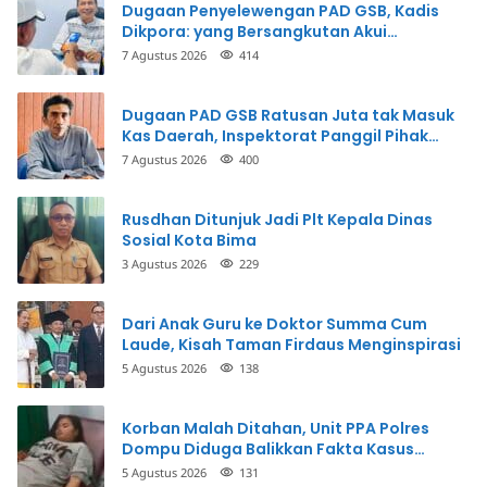
Dugaan Penyelewengan PAD GSB, Kadis
Dikpora: yang Bersangkutan Akui
Perbuatannya dan Siap Mengembalikan
7 Agustus 2026
414
Uang
Dugaan PAD GSB Ratusan Juta tak Masuk
Kas Daerah, Inspektorat Panggil Pihak
Terkait
7 Agustus 2026
400
Rusdhan Ditunjuk Jadi Plt Kepala Dinas
Sosial Kota Bima
3 Agustus 2026
229
Dari Anak Guru ke Doktor Summa Cum
Laude, Kisah Taman Firdaus Menginspirasi
5 Agustus 2026
138
Korban Malah Ditahan, Unit PPA Polres
Dompu Diduga Balikkan Fakta Kasus
Penganiayaan
5 Agustus 2026
131