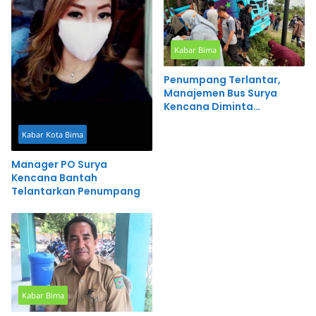
Kabar Bima
Penumpang Terlantar,
Manajemen Bus Surya
Kencana Diminta
Bertanggung Jawab
Kabar Kota Bima
Manager PO Surya
Kencana Bantah
Telantarkan Penumpang
Kabar Bima