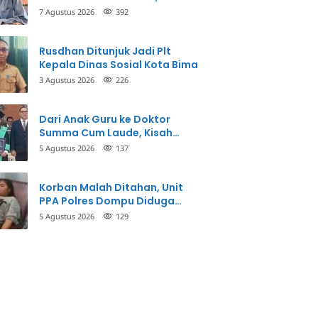
Inspektorat Panggil Pihak
7 Agustus 2026
392
Terkait
Rusdhan Ditunjuk Jadi Plt
Kepala Dinas Sosial Kota Bima
3 Agustus 2026
226
Dari Anak Guru ke Doktor
Summa Cum Laude, Kisah
Taman Firdaus Menginspirasi
5 Agustus 2026
137
Korban Malah Ditahan, Unit
PPA Polres Dompu Diduga
Balikkan Fakta Kasus
5 Agustus 2026
129
Penganiayaan