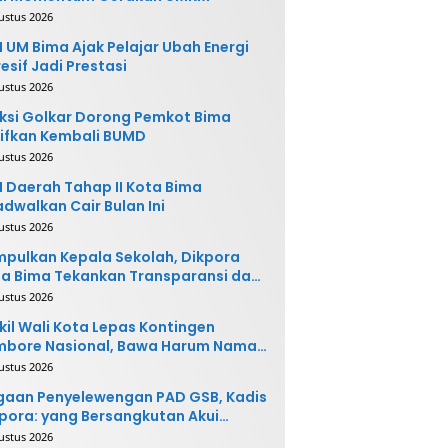
ustus 2026
 UM Bima Ajak Pelajar Ubah Energi
esif Jadi Prestasi
ustus 2026
ksi Golkar Dorong Pemkot Bima
ifkan Kembali BUMD
ustus 2026
 Daerah Tahap II Kota Bima
adwalkan Cair Bulan Ini
ustus 2026
pulkan Kepala Sekolah, Dikpora
a Bima Tekankan Transparansi dan
vasi
ustus 2026
il Wali Kota Lepas Kontingen
mbore Nasional, Bawa Harum Nama
ta Bima
ustus 2026
gaan Penyelewengan PAD GSB, Kadis
pora: yang Bersangkutan Akui
buatannya dan Siap
ustus 2026