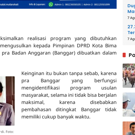
Me
Dug
Mas
Pih
7 Ag
27
Ter
simalkan realisasi program yang dibutuhkan
40
7 Ag
t mengusulkan kepada Pimpinan DPRD Kota Bima
u pra Badan Anggaran (Banggar) dibuatkan dalam
Po
Keinginan itu bukan tanpa sebab, karena
pra Banggar yang berfungsi
mengidentifikasi program usulan
masyarakat, selama ini tidak bisa berjalan
maksimal, karena disebabkan
pembahasan ditingkat Banggar tidak
memiliki cukup banyak waktu.
i. Foto: