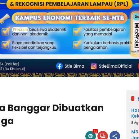
a Banggar Dibuatkan
Has
Kel
aga
8 Ag
M3 
22
Ja