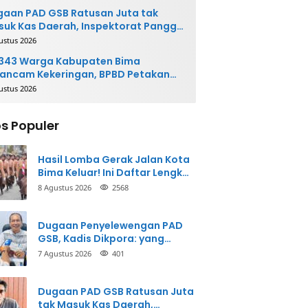
ngembalikan Uang
aan PAD GSB Ratusan Juta tak
uk Kas Daerah, Inspektorat Panggil
ak Terkait
ustus 2026
.343 Warga Kabupaten Bima
ancam Kekeringan, BPBD Petakan
 Desa Rawan
ustus 2026
s Populer
Hasil Lomba Gerak Jalan Kota
Bima Keluar! Ini Daftar Lengkap
Para Juara
8 Agustus 2026
2568
Dugaan Penyelewengan PAD
GSB, Kadis Dikpora: yang
Bersangkutan Akui
7 Agustus 2026
401
Perbuatannya dan Siap
Mengembalikan Uang
Dugaan PAD GSB Ratusan Juta
tak Masuk Kas Daerah,