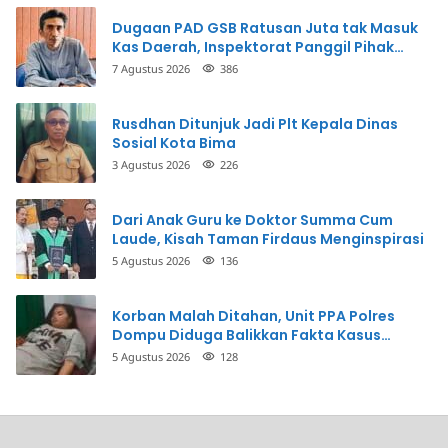
Dugaan PAD GSB Ratusan Juta tak Masuk
Kas Daerah, Inspektorat Panggil Pihak
Terkait
7 Agustus 2026
386
Rusdhan Ditunjuk Jadi Plt Kepala Dinas
Sosial Kota Bima
3 Agustus 2026
226
Dari Anak Guru ke Doktor Summa Cum
Laude, Kisah Taman Firdaus Menginspirasi
5 Agustus 2026
136
Korban Malah Ditahan, Unit PPA Polres
Dompu Diduga Balikkan Fakta Kasus
Penganiayaan
5 Agustus 2026
128