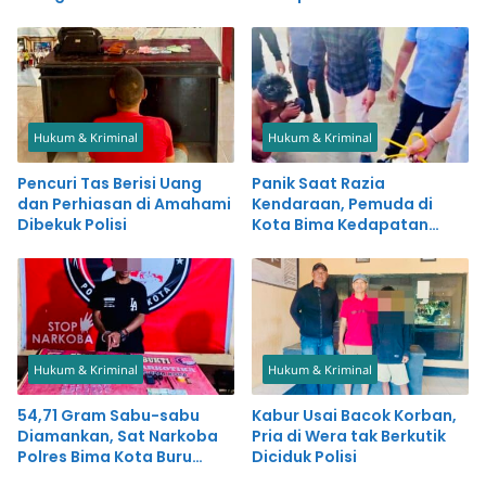
Kasus Penganiayaan
Hukum & Kriminal
Hukum & Kriminal
Pencuri Tas Berisi Uang
Panik Saat Razia
dan Perhiasan di Amahami
Kendaraan, Pemuda di
Dibekuk Polisi
Kota Bima Kedapatan
Simpan Sabu-sabu
Hukum & Kriminal
Hukum & Kriminal
54,71 Gram Sabu-sabu
Kabur Usai Bacok Korban,
Diamankan, Sat Narkoba
Pria di Wera tak Berkutik
Polres Bima Kota Buru
Diciduk Polisi
Pemasok