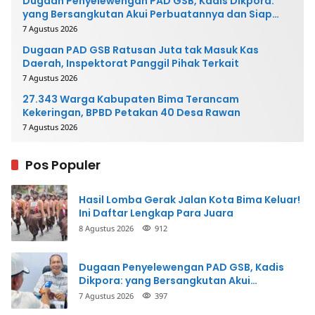
Dugaan Penyelewengan PAD GSB, Kadis Dikpora:
yang Bersangkutan Akui Perbuatannya dan Siap
Mengembalikan Uang
7 Agustus 2026
Dugaan PAD GSB Ratusan Juta tak Masuk Kas
Daerah, Inspektorat Panggil Pihak Terkait
7 Agustus 2026
27.343 Warga Kabupaten Bima Terancam
Kekeringan, BPBD Petakan 40 Desa Rawan
7 Agustus 2026
Pos Populer
Hasil Lomba Gerak Jalan Kota Bima Keluar!
Ini Daftar Lengkap Para Juara
8 Agustus 2026
912
Dugaan Penyelewengan PAD GSB, Kadis
Dikpora: yang Bersangkutan Akui
Perbuatannya dan Siap Mengembalikan
7 Agustus 2026
397
Uang