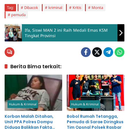
Tag:
Dibacok
kriminal
Kritis
Monta
pemuda
Ifa, Siswi MAN 2 ini Raih Medali Emas KSM
Tingkat Provinsi
Berita Bima terkait:
Hukum & Kriminal
Hukum & Kriminal
Korban Malah Ditahan,
Bobol Rumah Tetangga,
Unit PPA Polres Dompu
Pemuda di Sarae Diringkus
Diduga Balikkan Fakta
Tim Opsnal Polsek Rasbar