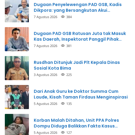
Dugaan Penyelewengan PAD GSB, Kadis
Dikpora: yang Bersangkutan Akui
Perbuatannya dan Siap Mengembalikan
7 Agustus 2026
384
Uang
Dugaan PAD GSB Ratusan Juta tak Masuk
Kas Daerah, Inspektorat Panggil Pihak
Terkait
7 Agustus 2026
381
Rusdhan Ditunjuk Jadi Plt Kepala Dinas
Sosial Kota Bima
3 Agustus 2026
225
Dari Anak Guru ke Doktor Summa Cum
Laude, Kisah Taman Firdaus Menginspirasi
5 Agustus 2026
135
Korban Malah Ditahan, Unit PPA Polres
Dompu Diduga Balikkan Fakta Kasus
Penganiayaan
5 Agustus 2026
127