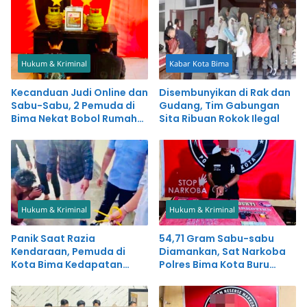
Hukum & Kriminal
Kabar Kota Bima
Kecanduan Judi Online dan
Disembunyikan di Rak dan
Sabu-Sabu, 2 Pemuda di
Gudang, Tim Gabungan
Bima Nekat Bobol Rumah
Sita Ribuan Rokok Ilegal
dan Warung Bakso
Hukum & Kriminal
Hukum & Kriminal
Panik Saat Razia
54,71 Gram Sabu-sabu
Kendaraan, Pemuda di
Diamankan, Sat Narkoba
Kota Bima Kedapatan
Polres Bima Kota Buru
Simpan Sabu-sabu
Pemasok