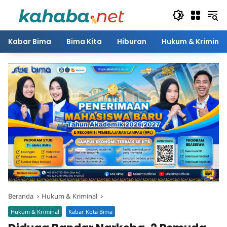
Langsung
ke
konten
Kabar Bima
Bima Kita
Hiburan
Hukum & Kriminal
Beranda
Hukum & Kriminal
Hukum & Kriminal
Kabar Kota Bima