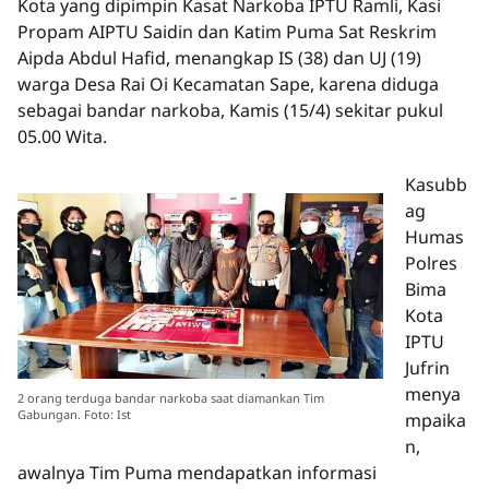
Kota yang dipimpin Kasat Narkoba IPTU Ramli, Kasi
Propam AIPTU Saidin dan Katim Puma Sat Reskrim
Aipda Abdul Hafid, menangkap IS (38) dan UJ (19)
warga Desa Rai Oi Kecamatan Sape, karena diduga
sebagai bandar narkoba, Kamis (15/4) sekitar pukul
05.00 Wita.
Kasubb
ag
Humas
Polres
Bima
Kota
IPTU
Jufrin
menya
2 orang terduga bandar narkoba saat diamankan Tim
Gabungan. Foto: Ist
mpaika
n,
awalnya Tim Puma mendapatkan informasi