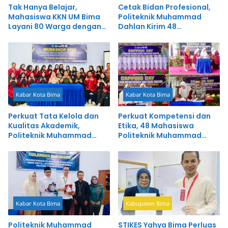
Tak Hanya Belajar,
Cetak Bidan Profesional,
Mahasiswa KKN UM Bima
Politeknik Muhammad
Layani 80 Warga dengan
Dahlan Kirim 48
Pengobatan Gratis
Mahasiswa Praktik Klinik
Kabar Kota Bima
Kabar Kota Bima
Perkuat Tata Kelola dan
Perkuat Kompetensi dan
Kualitas Akademik,
Etika, 48 Mahasiswa
Politeknik Muhammad
Politeknik Muhammad
Dahlan Gelar Workshop
Dahlan Ikuti Capping Day
SPMI
Kabar Kota Bima
Kabupaten Bima
Politeknik Muhammad
STIKES Yahya Bima Perluas