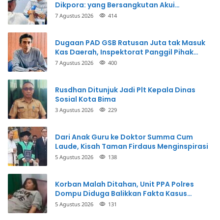
Dikpora: yang Bersangkutan Akui
Perbuatannya dan Siap Mengembalikan
7 Agustus 2026
414
Uang
Dugaan PAD GSB Ratusan Juta tak Masuk
Kas Daerah, Inspektorat Panggil Pihak
Terkait
7 Agustus 2026
400
Rusdhan Ditunjuk Jadi Plt Kepala Dinas
Sosial Kota Bima
3 Agustus 2026
229
Dari Anak Guru ke Doktor Summa Cum
Laude, Kisah Taman Firdaus Menginspirasi
5 Agustus 2026
138
Korban Malah Ditahan, Unit PPA Polres
Dompu Diduga Balikkan Fakta Kasus
Penganiayaan
5 Agustus 2026
131