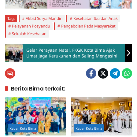
Tag:
Akbid Surya Mandiri
Kesehatan Ibu dan Anak
Pelayanan Posyandu
Pengabdian Pada Masyarakat
Sekolah Kesehatan
Gelar Perayaan Natal, FKGK Kota Bima Ajak
Umat Jaga Kerukunan dan Saling Mengasihi
Berita Bima terkait:
Kabar Kota Bima
Kabar Kota Bima