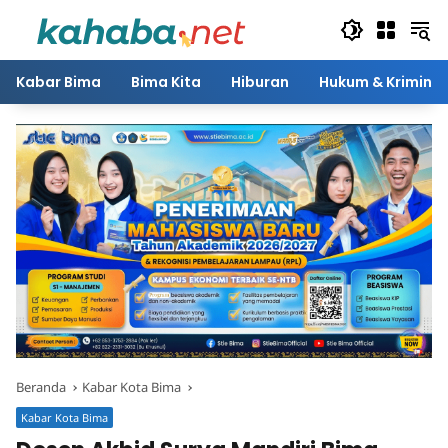
Langsung
ke
konten
Kabar Bima
Bima Kita
Hiburan
Hukum & Kriminal
Beranda
Kabar Kota Bima
Kabar Kota Bima