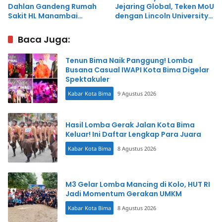
Dahlan Gandeng Rumah
Jejaring Global, Teken MoU
Sakit HL Manambai
dengan Lincoln University
Abdulkadir, Perkuat
Malaysia
Kompetensi Mahasiswa
Baca Juga:
Kesehatan
Tenun Bima Naik Panggung! Lomba
Busana Casual IWAPI Kota Bima Digelar
Spektakuler
Kabar Kota Bima
9 Agustus 2026
Hasil Lomba Gerak Jalan Kota Bima
Keluar! Ini Daftar Lengkap Para Juara
Kabar Kota Bima
8 Agustus 2026
M3 Gelar Lomba Mancing di Kolo, HUT RI
Jadi Momentum Gerakan UMKM
Kabar Kota Bima
8 Agustus 2026