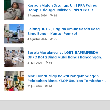
Korban Malah Ditahan, Unit PPA Polres
Dompu Diduga Balikkan Fakta Kasus
Penganiayaan
5 Agustus 2026
92
Jelang HUT RI, Bagian Umum Setda Kota
Bima Benahi Kantor Pemkot
4 Agustus 2026
75
Soroti Maraknya Isu LGBT, BAPEMPERDA
DPRD Kota Bima Mulai Bahas Rancangan
Perda Pencegahan
31 Juli 2026
66
Mori Hanafi Siap Kawal Pengembangan
Pelabuhan Bima, KSOP Usulkan Tambahan
Dermaga Rp400 Miliar
31 Juli 2026
64