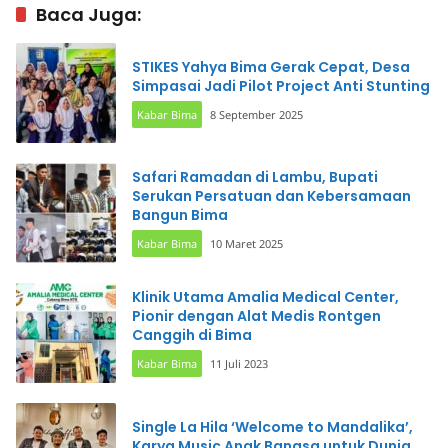
Baca Juga:
STIKES Yahya Bima Gerak Cepat, Desa
Simpasai Jadi Pilot Project Anti Stunting
Kabar Bima
8 September 2025
Safari Ramadan di Lambu, Bupati
Serukan Persatuan dan Kebersamaan
Bangun Bima
Kabar Bima
10 Maret 2025
Klinik Utama Amalia Medical Center,
Pionir dengan Alat Medis Rontgen
Canggih di Bima
Kabar Bima
11 Juli 2023
Single La Hila ‘Welcome to Mandalika’,
Karya Music Anak Bangsa untuk Dunia