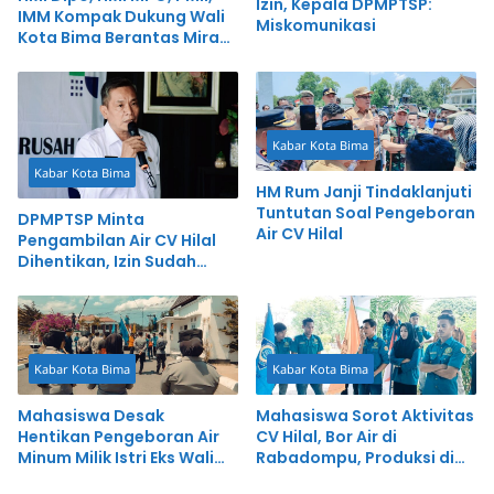
Izin, Kepala DPMPTSP:
IMM Kompak Dukung Wali
Miskomunikasi
Kota Bima Berantas Miras
dan Maksiat
Kabar Kota Bima
Kabar Kota Bima
HM Rum Janji Tindaklanjuti
Tuntutan Soal Pengeboran
DPMPTSP Minta
Air CV Hilal
Pengambilan Air CV Hilal
Dihentikan, Izin Sudah
Kadaluarsa
Kabar Kota Bima
Kabar Kota Bima
Mahasiswa Desak
Mahasiswa Sorot Aktivitas
Hentikan Pengeboran Air
CV Hilal, Bor Air di
Minum Milik Istri Eks Wali
Rabadompu, Produksi di
Kota Bima
Lingkungan Kedo