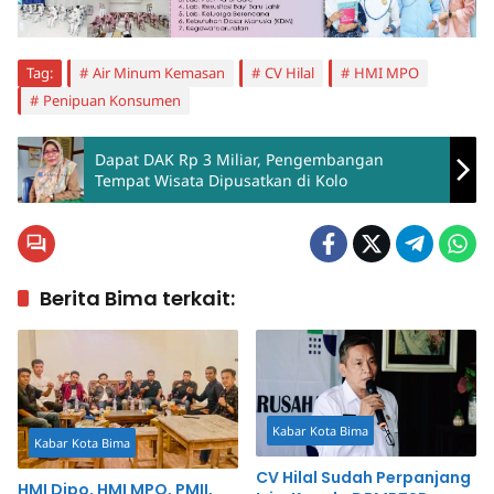
Tag:
Air Minum Kemasan
CV Hilal
HMI MPO
Penipuan Konsumen
Dapat DAK Rp 3 Miliar, Pengembangan
Tempat Wisata Dipusatkan di Kolo
Berita Bima terkait:
Kabar Kota Bima
Kabar Kota Bima
CV Hilal Sudah Perpanjang
HMI Dipo, HMI MPO, PMII,