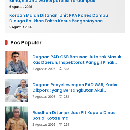
Bima, 5.604 Jiwa Berpotensi Terdampak
6 Agustus 2026
Korban Malah Ditahan, Unit PPA Polres Dompu
Diduga Balikkan Fakta Kasus Penganiayaan
5 Agustus 2026
Pos Populer
Dugaan PAD GSB Ratusan Juta tak Masuk
Kas Daerah, Inspektorat Panggil Pihak
Terkait
7 Agustus 2026
348
Dugaan Penyelewengan PAD GSB, Kadis
Dikpora: yang Bersangkutan Akui
Perbuatannya dan Siap Mengembalikan
7 Agustus 2026
252
Uang
Rusdhan Ditunjuk Jadi Plt Kepala Dinas
Sosial Kota Bima
3 Agustus 2026
224