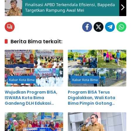
Finalisasi APBD Terkendala Efisiensi, Bappeda
Targetkan Rampung Awal Mei
Berita Bima terkait:
Kabar Kota Bima
Kabar Kota Bima
Wujudkan Program BISA,
Program BISA Terus
ISWARA Kota Bima
Digalakkan, Wali Kota
Gandeng DLH Edukasi
Bima Pimpin Gotong
Pelajar Tangani Sampah
Royong di Amahami
Non Organik