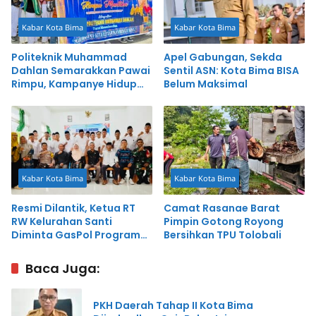
Kabar Kota Bima
Kabar Kota Bima
Politeknik Muhammad
Apel Gabungan, Sekda
Dahlan Semarakkan Pawai
Sentil ASN: Kota Bima BISA
Rimpu, Kampanye Hidup
Belum Maksimal
Sehat dan Program BISA
Kabar Kota Bima
Kabar Kota Bima
Resmi Dilantik, Ketua RT
Camat Rasanae Barat
RW Kelurahan Santi
Pimpin Gotong Royong
Diminta GasPol Program
Bersihkan TPU Tolobali
BISA
Baca Juga:
PKH Daerah Tahap II Kota Bima