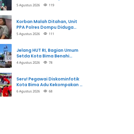
Taman Firdaus Menginspirasi
5 Agustus 2026
119
Korban Malah Ditahan, Unit
PPA Polres Dompu Diduga
Balikkan Fakta Kasus
5 Agustus 2026
111
Penganiayaan
Jelang HUT RI, Bagian Umum
Setda Kota Bima Benahi
Kantor Pemkot
4 Agustus 2026
78
Seru! Pegawai Diskominfotik
Kota Bima Adu Kekompakan di
Lomba HUT RI
6 Agustus 2026
68