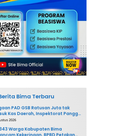
Berita Bima Terbaru
aan PAD GSB Ratusan Juta tak
uk Kas Daerah, Inspektorat Panggil
ak Terkait
ustus 2026
.343 Warga Kabupaten Bima
ancam Kekeringan, BPBD Petakan