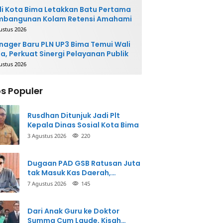
i Kota Bima Letakkan Batu Pertama
mbangunan Kolam Retensi Amahami
ustus 2026
ager Baru PLN UP3 Bima Temui Wali
a, Perkuat Sinergi Pelayanan Publik
ustus 2026
s Populer
Rusdhan Ditunjuk Jadi Plt
Kepala Dinas Sosial Kota Bima
3 Agustus 2026
220
Dugaan PAD GSB Ratusan Juta
tak Masuk Kas Daerah,
Inspektorat Panggil Pihak
7 Agustus 2026
145
Terkait
Dari Anak Guru ke Doktor
Summa Cum Laude, Kisah