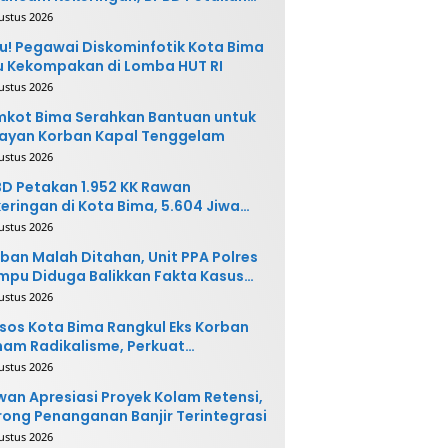
 Desa Rawan
ustus 2026
u! Pegawai Diskominfotik Kota Bima
 Kekompakan di Lomba HUT RI
ustus 2026
kot Bima Serahkan Bantuan untuk
ayan Korban Kapal Tenggelam
ustus 2026
D Petakan 1.952 KK Rawan
eringan di Kota Bima, 5.604 Jiwa
rpotensi Terdampak
ustus 2026
ban Malah Ditahan, Unit PPA Polres
pu Diduga Balikkan Fakta Kasus
nganiayaan
ustus 2026
sos Kota Bima Rangkul Eks Korban
am Radikalisme, Perkuat
ntegrasi Sosial
ustus 2026
an Apresiasi Proyek Kolam Retensi,
ong Penanganan Banjir Terintegrasi
ustus 2026