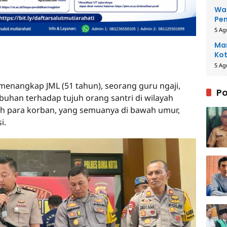
Wal
Pe
5 Ag
Man
Kot
5 Ag
menangkap JML (51 tahun), seorang guru ngaji,
Po
uhan terhadap tujuh orang santri di wilayah
ah para korban, yang semuanya di bawah umur,
i.