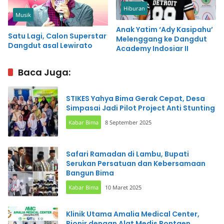
Hiburan
Musik
Anak Yatim ‘Ady Kasipahu’
Satu Lagi, Calon Superstar
Melenggang ke Dangdut
Dangdut asal Lewirato
Academy Indosiar II
Baca Juga:
STIKES Yahya Bima Gerak Cepat, Desa
Simpasai Jadi Pilot Project Anti Stunting
Kabar Bima
8 September 2025
Safari Ramadan di Lambu, Bupati
Serukan Persatuan dan Kebersamaan
Bangun Bima
Kabar Bima
10 Maret 2025
Klinik Utama Amalia Medical Center,
Pionir dengan Alat Medis Rontgen