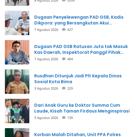
8 Agustus 2026
5559
Dugaan Penyelewengan PAD GSB, Kadis
Dikpora: yang Bersangkutan Akui
Perbuatannya dan Siap Mengembalikan
7 Agustus 2026
427
Uang
Dugaan PAD GSB Ratusan Juta tak Masuk
Kas Daerah, Inspektorat Panggil Pihak
Terkait
7 Agustus 2026
404
Rusdhan Ditunjuk Jadi Plt Kepala Dinas
Sosial Kota Bima
3 Agustus 2026
229
Dari Anak Guru ke Doktor Summa Cum
Laude, Kisah Taman Firdaus Menginspirasi
5 Agustus 2026
139
Korban Malah Ditahan, Unit PPA Polres