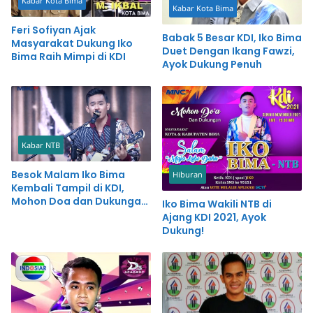
Kabar Kota Bima
Kabar Kota Bima
Feri Sofiyan Ajak
Babak 5 Besar KDI, Iko Bima
Masyarakat Dukung Iko
Duet Dengan Ikang Fawzi,
Bima Raih Mimpi di KDI
Ayok Dukung Penuh
Kabar NTB
Besok Malam Iko Bima
Hiburan
Kembali Tampil di KDI,
Mohon Doa dan Dukungan
Iko Bima Wakili NTB di
Warga NTB
Ajang KDI 2021, Ayok
Dukung!