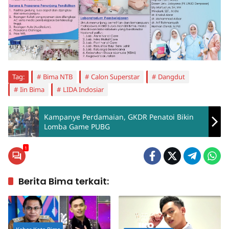
Tag:
Bima NTB
Calon Superstar
Dangdut
Iin Bima
LIDA Indosiar
Kampanye Perdamaian, GKDR Penatoi Bikin
Lomba Game PUBG
1
Berita Bima terkait: