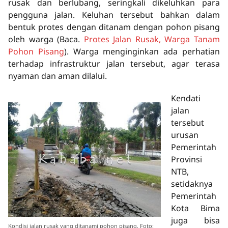
rusak dan berlubang, seringkali dikeluhkan para
pengguna jalan. Keluhan tersebut bahkan dalam
bentuk protes dengan ditanam dengan pohon pisang
oleh warga
(Baca.
Protes Jalan Rusak, Warga Tanam
Pohon Pisang
)
. Warga menginginkan ada perhatian
terhadap infrastruktur jalan tersebut, agar terasa
nyaman dan aman dilalui.
Kendati
jalan
tersebut
urusan
Pemerintah
Provinsi
NTB,
setidaknya
Pemerintah
Kota Bima
juga bisa
Kondisi jalan rusak yang ditanami pohon pisang. Foto: