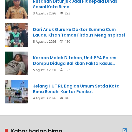
Rusdhan Ditunjuk Jadi Plt Kepala Dinas
Sosial Kota Bima
3 Agustus 2026
225
Dari Anak Guru ke Doktor Summa Cum
Laude, Kisah Taman Firdaus Menginspirasi
5 Agustus 2026
130
Korban Malah Ditahan, Unit PPA Polres
Dompu Diduga Balikkan Fakta Kasus
Penganiayaan
5 Agustus 2026
122
Jelang HUT RI, Bagian Umum Setda Kota
Bima Benahi Kantor Pemkot
4 Agustus 2026
84
Kabar harian bima