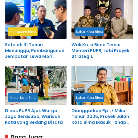
Kabupaten Bima
Kabar Kota Bima
Setelah 31 Tahun
Wali Kota Bima Temui
Menunggu, Pembangunan
Menteri PUPR, Lobi Proyek
Jembatan Lewa Mori
Strategis
Tinggal Eksekusi
Kabar Kota Bima
Kabar Kota Bima
Dinas PUPR Ajak Warga
Dianggarkan Rp1,7 Miliar
Jaga Serasuba, Warisan
Tahun 2026, Proyek Jalan
Kota yang Sedang Ditata
Kota Bima Masuk Tahap
Perencanaan
Baca Juga: