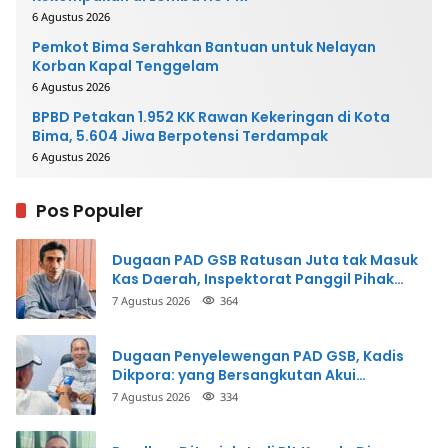
6 Agustus 2026
Pemkot Bima Serahkan Bantuan untuk Nelayan
Korban Kapal Tenggelam
6 Agustus 2026
BPBD Petakan 1.952 KK Rawan Kekeringan di Kota
Bima, 5.604 Jiwa Berpotensi Terdampak
6 Agustus 2026
Pos Populer
Dugaan PAD GSB Ratusan Juta tak Masuk
Kas Daerah, Inspektorat Panggil Pihak
Terkait
7 Agustus 2026
364
Dugaan Penyelewengan PAD GSB, Kadis
Dikpora: yang Bersangkutan Akui
Perbuatannya dan Siap Mengembalikan
7 Agustus 2026
334
Uang