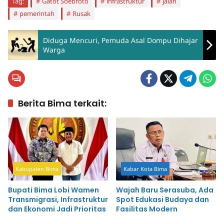
Tag:
Gatot Soebroto
infrastruktur
jalan
pemerintah
Rusak
Diduga Mencuri, Pemuda Asal Dompu Dihajar
Warga
Berita Bima terkait:
Kabupaten Bima
Kabar Kota Bima
Bupati Bima Lobi Wamen
Wajah Baru Serasuba, Ada
Transmigrasi, Infrastruktur
Spot Edukasi Budaya dan
dan Ekonomi Jadi Prioritas
Fasilitas Modern