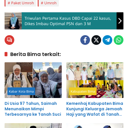
Paket Umroh
Umroh
Triwulan Pertama Kasus DBD Capai 22 kasus,
Dikes Imbau Optimal PSN dan 3 M
Berita Bima terkait:
Kabar Kota Bima
Kabupaten Bima
Di Usia 97 Tahun, Saimah
Kemenhaj Kabupaten Bima
Menunaikan Mimpi
Kunjungi Keluarga Jemaah
Terbesarnya ke Tanah Suci
Haji yang Wafat di Tanah
Suci