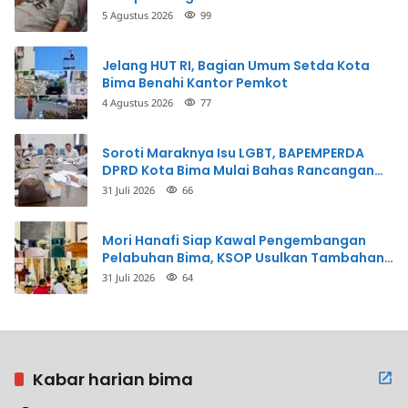
Penganiayaan
5 Agustus 2026
99
Jelang HUT RI, Bagian Umum Setda Kota
Bima Benahi Kantor Pemkot
4 Agustus 2026
77
Soroti Maraknya Isu LGBT, BAPEMPERDA
DPRD Kota Bima Mulai Bahas Rancangan
Perda Pencegahan
31 Juli 2026
66
Mori Hanafi Siap Kawal Pengembangan
Pelabuhan Bima, KSOP Usulkan Tambahan
Dermaga Rp400 Miliar
31 Juli 2026
64
Kabar harian bima