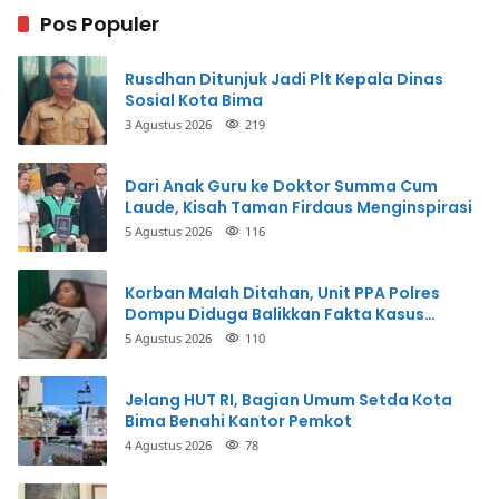
Pos Populer
Rusdhan Ditunjuk Jadi Plt Kepala Dinas
Sosial Kota Bima
3 Agustus 2026
219
Dari Anak Guru ke Doktor Summa Cum
Laude, Kisah Taman Firdaus Menginspirasi
5 Agustus 2026
116
Korban Malah Ditahan, Unit PPA Polres
Dompu Diduga Balikkan Fakta Kasus
Penganiayaan
5 Agustus 2026
110
Jelang HUT RI, Bagian Umum Setda Kota
Bima Benahi Kantor Pemkot
4 Agustus 2026
78