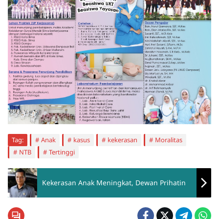
Tag:
Anak
kasus
kekerasan
Moralitas
NTB
Tertinggi
Kekerasan Anak Meningkat, Dewan Prihatin