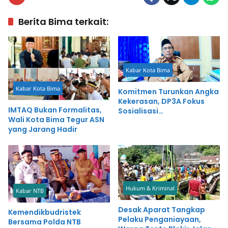
Berita Bima terkait:
Kabar Kota Bima
Kabar Kota Bima
Komitmen Turunkan Angka
Kekerasan, DP3A Fokus
IMTAQ Bukan Formalitas,
Sosialisasi
Wali Kota Bima Tegur ASN
Permendikbudristek
yang Jarang Hadir
Nomor 46
Hukum & Kriminal
Kabar NTB
Desak Aparat Tangkap
Kemendikbudristek
Pelaku Penganiayaan,
Bersama Polda NTB