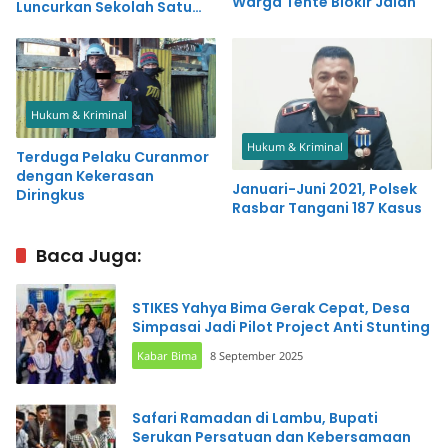
Warga Tente Blokir Jalan
Luncurkan Sekolah Satu
Atap di Teluk Gok
Sekotong NTB
Hukum & Kriminal
Hukum & Kriminal
Terduga Pelaku Curanmor
dengan Kekerasan
Januari-Juni 2021, Polsek
Diringkus
Rasbar Tangani 187 Kasus
Baca Juga:
STIKES Yahya Bima Gerak Cepat, Desa
Simpasai Jadi Pilot Project Anti Stunting
Kabar Bima
8 September 2025
Safari Ramadan di Lambu, Bupati
Serukan Persatuan dan Kebersamaan