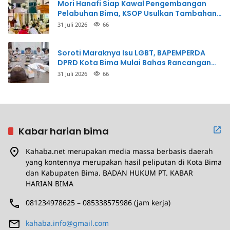
Mori Hanafi Siap Kawal Pengembangan
Pelabuhan Bima, KSOP Usulkan Tambahan
Dermaga Rp400 Miliar
31 Juli 2026
66
Soroti Maraknya Isu LGBT, BAPEMPERDA
DPRD Kota Bima Mulai Bahas Rancangan
Perda Pencegahan
31 Juli 2026
66
Kabar harian bima
Kahaba.net merupakan media massa berbasis daerah
yang kontennya merupakan hasil peliputan di Kota Bima
dan Kabupaten Bima. BADAN HUKUM PT. KABAR
HARIAN BIMA
081234978625 – 085338575986 (jam kerja)
kahaba.info@gmail.com