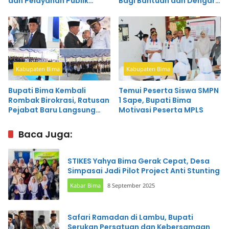
dan Pelayanan Publik
Bagi Bantuan dan Dengar
Terintegrasi
Curhat Pemuda Desa
Kabupaten Bima
Kabupaten Bima
Bupati Bima Kembali
Temui Peserta Siswa SMPN
Rombak Birokrasi, Ratusan
1 Sape, Bupati Bima
Pejabat Baru Langsung
Motivasi Peserta MPLS
Dapat Pesan Tegas
Baca Juga:
STIKES Yahya Bima Gerak Cepat, Desa
Simpasai Jadi Pilot Project Anti Stunting
Kabar Bima
8 September 2025
Safari Ramadan di Lambu, Bupati
Serukan Persatuan dan Kebersamaan