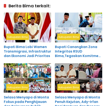
Berita Bima terkait:
Kabupaten Bima
Kabupaten Bima
Bupati Bima Lobi Wamen
Bupati Canangkan Zona
Transmigrasi, Infrastruktur
Integritas RSUD
dan Ekonomi Jadi Prioritas
Bima,Tegaskan Komitmen
Wujudkan Pelayanan
Bersih dan Profesional
Kabupaten Bima
Kabupaten Bima
Selasa Menyapa di Monta
Selasa Menyapa di Monta
Fokus pada Penghijauan
Penuh Kejutan, Ady-Irfan