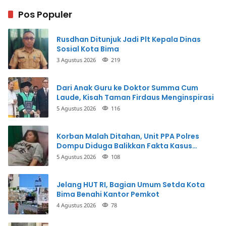
Pos Populer
Rusdhan Ditunjuk Jadi Plt Kepala Dinas
Sosial Kota Bima
3 Agustus 2026
219
Dari Anak Guru ke Doktor Summa Cum
Laude, Kisah Taman Firdaus Menginspirasi
5 Agustus 2026
116
Korban Malah Ditahan, Unit PPA Polres
Dompu Diduga Balikkan Fakta Kasus
Penganiayaan
5 Agustus 2026
108
Jelang HUT RI, Bagian Umum Setda Kota
Bima Benahi Kantor Pemkot
4 Agustus 2026
78