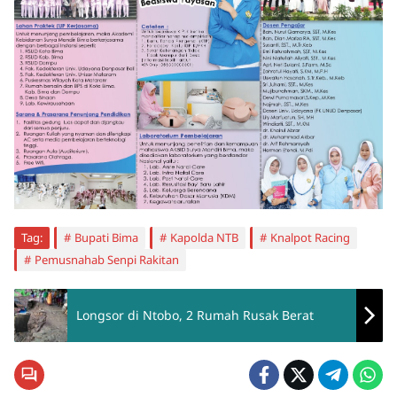
Tag:
Bupati Bima
Kapolda NTB
Knalpot Racing
Pemusnahab Senpi Rakitan
Longsor di Ntobo, 2 Rumah Rusak Berat