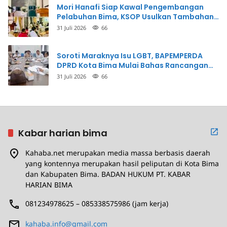
Mori Hanafi Siap Kawal Pengembangan
Pelabuhan Bima, KSOP Usulkan Tambahan
Dermaga Rp400 Miliar
31 Juli 2026
66
Soroti Maraknya Isu LGBT, BAPEMPERDA
DPRD Kota Bima Mulai Bahas Rancangan
Perda Pencegahan
31 Juli 2026
66
Kabar harian bima
Kahaba.net merupakan media massa berbasis daerah
yang kontennya merupakan hasil peliputan di Kota Bima
dan Kabupaten Bima. BADAN HUKUM PT. KABAR
HARIAN BIMA
081234978625 – 085338575986 (jam kerja)
kahaba.info@gmail.com