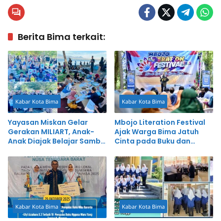
Berita Bima terkait:
Kabar Kota Bima
Kabar Kota Bima
Yayasan Miskan Gelar
Mbojo Literation Festival
Gerakan MILIART, Anak-
Ajak Warga Bima Jatuh
Anak Diajak Belajar Sambil
Cinta pada Buku dan
Berkarya
Budaya
Kabar Kota Bima
Kabar Kota Bima