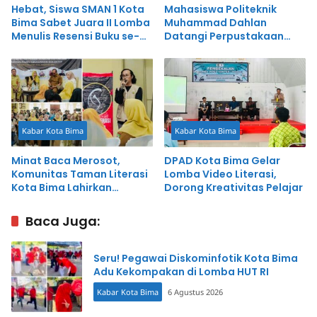
Hebat, Siswa SMAN 1 Kota
Mahasiswa Politeknik
Bima Sabet Juara II Lomba
Muhammad Dahlan
Menulis Resensi Buku se-
Datangi Perpustakaan
Pulau Sumbawa
Daerah, Tingkatkan
Literasi dan Riset
Kabar Kota Bima
Kabar Kota Bima
Minat Baca Merosot,
DPAD Kota Bima Gelar
Komunitas Taman Literasi
Lomba Video Literasi,
Kota Bima Lahirkan
Dorong Kreativitas Pelajar
Rekomendasi Penting
Baca Juga:
Seru! Pegawai Diskominfotik Kota Bima
Adu Kekompakan di Lomba HUT RI
Kabar Kota Bima
6 Agustus 2026