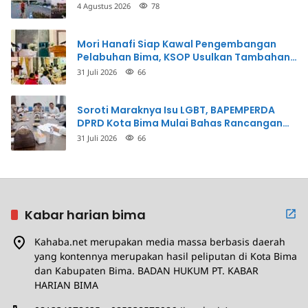
4 Agustus 2026
78
Mori Hanafi Siap Kawal Pengembangan
Pelabuhan Bima, KSOP Usulkan Tambahan
Dermaga Rp400 Miliar
31 Juli 2026
66
Soroti Maraknya Isu LGBT, BAPEMPERDA
DPRD Kota Bima Mulai Bahas Rancangan
Perda Pencegahan
31 Juli 2026
66
Kabar harian bima
Kahaba.net merupakan media massa berbasis daerah
yang kontennya merupakan hasil peliputan di Kota Bima
dan Kabupaten Bima. BADAN HUKUM PT. KABAR
HARIAN BIMA