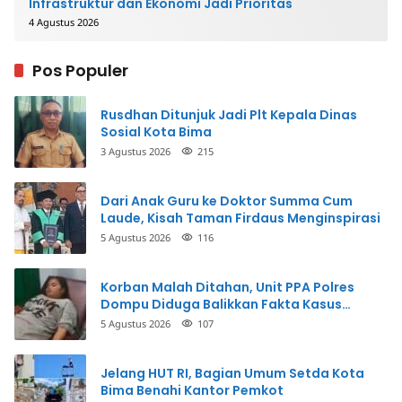
Infrastruktur dan Ekonomi Jadi Prioritas
4 Agustus 2026
Pos Populer
Rusdhan Ditunjuk Jadi Plt Kepala Dinas
Sosial Kota Bima
3 Agustus 2026
215
Dari Anak Guru ke Doktor Summa Cum
Laude, Kisah Taman Firdaus Menginspirasi
5 Agustus 2026
116
Korban Malah Ditahan, Unit PPA Polres
Dompu Diduga Balikkan Fakta Kasus
Penganiayaan
5 Agustus 2026
107
Jelang HUT RI, Bagian Umum Setda Kota
Bima Benahi Kantor Pemkot