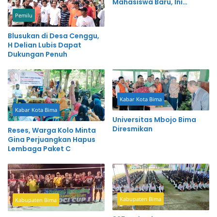
Mahasiswa Baru, Ini
Syarat-Syaratnya
Pemilu
Blusukan di Desa Cenggu,
H Delian Lubis Dapat
Dukungan Penuh
Kabar Kota Bima
Kabar Kota Bima
Universitas Mbojo Bima
Diresmikan
Reses, Warga Kolo Minta
Gina Perjuangkan Hapus
Lembaga Paket C
Kabupaten Bima
Kabupaten Bima