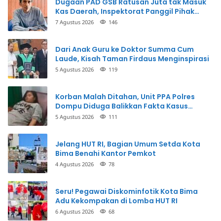
Dugaan PAD GSB Ratusan Juta tak Masuk
Kas Daerah, Inspektorat Panggil Pihak
Terkait
7 Agustus 2026
146
Dari Anak Guru ke Doktor Summa Cum
Laude, Kisah Taman Firdaus Menginspirasi
5 Agustus 2026
119
Korban Malah Ditahan, Unit PPA Polres
Dompu Diduga Balikkan Fakta Kasus
Penganiayaan
5 Agustus 2026
111
Jelang HUT RI, Bagian Umum Setda Kota
Bima Benahi Kantor Pemkot
4 Agustus 2026
78
Seru! Pegawai Diskominfotik Kota Bima
Adu Kekompakan di Lomba HUT RI
6 Agustus 2026
68