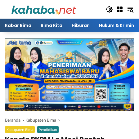
Langsung
ke
konten
Kabar Bima
Bima Kita
Hiburan
Hukum & Kriminal
Beranda
Kabupaten Bima
Kabupaten Bima
Pendidikan