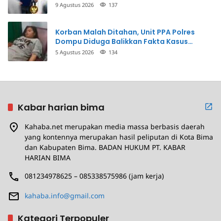
Prioritasnya
9 Agustus 2026
137
Korban Malah Ditahan, Unit PPA Polres
Dompu Diduga Balikkan Fakta Kasus
Penganiayaan
5 Agustus 2026
134
Kabar harian bima
Kahaba.net merupakan media massa berbasis daerah
yang kontennya merupakan hasil peliputan di Kota Bima
dan Kabupaten Bima. BADAN HUKUM PT. KABAR
HARIAN BIMA
081234978625 – 085338575986 (jam kerja)
kahaba.info@gmail.com
Kategori Terpopuler