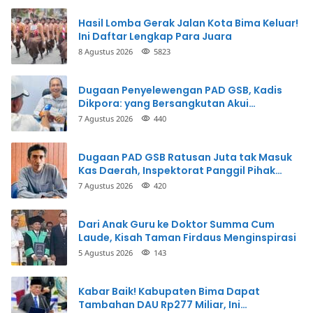
Hasil Lomba Gerak Jalan Kota Bima Keluar!
Ini Daftar Lengkap Para Juara
8 Agustus 2026
5823
Dugaan Penyelewengan PAD GSB, Kadis
Dikpora: yang Bersangkutan Akui
Perbuatannya dan Siap Mengembalikan
7 Agustus 2026
440
Uang
Dugaan PAD GSB Ratusan Juta tak Masuk
Kas Daerah, Inspektorat Panggil Pihak
Terkait
7 Agustus 2026
420
Dari Anak Guru ke Doktor Summa Cum
Laude, Kisah Taman Firdaus Menginspirasi
5 Agustus 2026
143
Kabar Baik! Kabupaten Bima Dapat
Tambahan DAU Rp277 Miliar, Ini