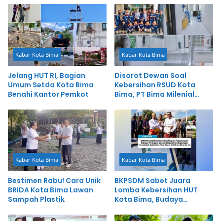
Kabar Kota Bima
Kabar Kota Bima
Jelang HUT RI, Bagian
Disorot Dewan Soal
Umum Setda Kota Bima
Kebersihan RSUD Kota
Benahi Kantor Pemkot
Bima, PT Bima Milenial
Buka Suara dan Beberkan
Fakta
Kabar Kota Bima
Kabar Kota Bima
Bestimen Rabu! Cara Unik
BKPSDM Sabet Juara
BRIDA Kota Bima Lawan
Lomba Kebersihan HUT
Sampah Plastik
Kota Bima, Budaya
“Bersedekah” Jadi Kunci