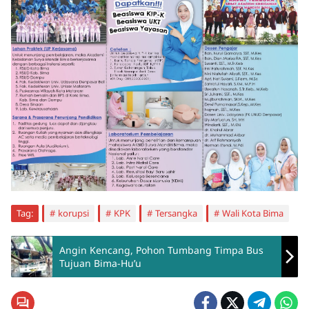
Tag:
korupsi
KPK
Tersangka
Wali Kota Bima
Angin Kencang, Pohon Tumbang Timpa Bus
Tujuan Bima-Hu’u