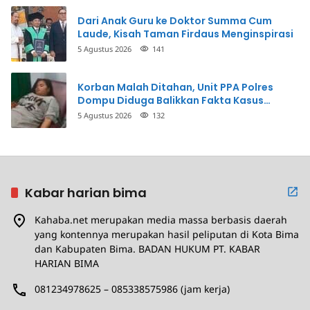
Dari Anak Guru ke Doktor Summa Cum
Laude, Kisah Taman Firdaus Menginspirasi
5 Agustus 2026
141
Korban Malah Ditahan, Unit PPA Polres
Dompu Diduga Balikkan Fakta Kasus
Penganiayaan
5 Agustus 2026
132
Kabar harian bima
Kahaba.net merupakan media massa berbasis daerah
yang kontennya merupakan hasil peliputan di Kota Bima
dan Kabupaten Bima. BADAN HUKUM PT. KABAR
HARIAN BIMA
081234978625 – 085338575986 (jam kerja)