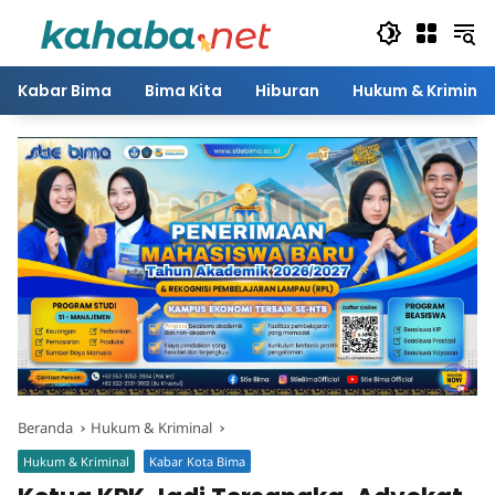
Langsung
ke
konten
Kabar Bima
Bima Kita
Hiburan
Hukum & Kriminal
Beranda
Hukum & Kriminal
Hukum & Kriminal
Kabar Kota Bima