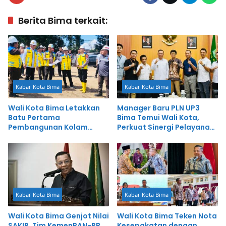
Berita Bima terkait:
Kabar Kota Bima
Kabar Kota Bima
Wali Kota Bima Letakkan
Manager Baru PLN UP3
Batu Pertama
Bima Temui Wali Kota,
Pembangunan Kolam
Perkuat Sinergi Pelayanan
Retensi Amahami
Publik
Kabar Kota Bima
Kabar Kota Bima
Wali Kota Bima Genjot Nilai
Wali Kota Bima Teken Nota
SAKIP, Tim KemenPAN-RB
Kesepakatan dengan