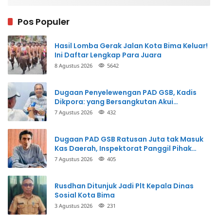
Pos Populer
Hasil Lomba Gerak Jalan Kota Bima Keluar!
Ini Daftar Lengkap Para Juara
8 Agustus 2026
5642
Dugaan Penyelewengan PAD GSB, Kadis
Dikpora: yang Bersangkutan Akui
Perbuatannya dan Siap Mengembalikan
7 Agustus 2026
432
Uang
Dugaan PAD GSB Ratusan Juta tak Masuk
Kas Daerah, Inspektorat Panggil Pihak
Terkait
7 Agustus 2026
405
Rusdhan Ditunjuk Jadi Plt Kepala Dinas
Sosial Kota Bima
3 Agustus 2026
231