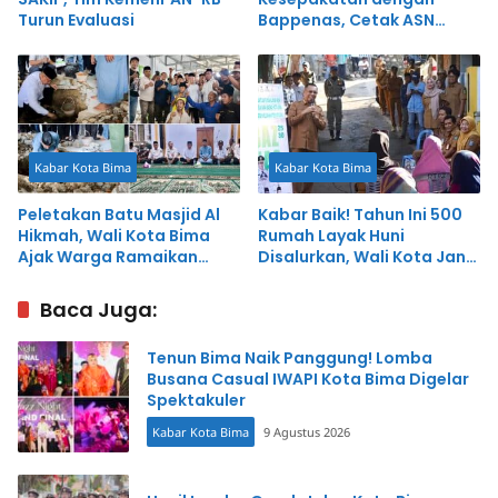
Turun Evaluasi
Bappenas, Cetak ASN
Perencana Profesional
untuk Percepat
Pembangunan
Kabar Kota Bima
Kabar Kota Bima
Peletakan Batu Masjid Al
Kabar Baik! Tahun Ini 500
Hikmah, Wali Kota Bima
Rumah Layak Huni
Ajak Warga Ramaikan
Disalurkan, Wali Kota Janji
Salat Berjamaah
Program Berlanjut
Baca Juga:
Tenun Bima Naik Panggung! Lomba
Busana Casual IWAPI Kota Bima Digelar
Spektakuler
Kabar Kota Bima
9 Agustus 2026