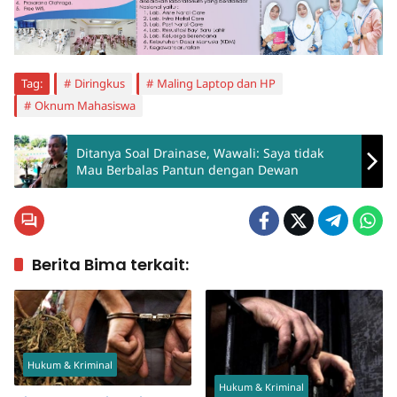
Tag:
Diringkus
Maling Laptop dan HP
Oknum Mahasiswa
Ditanya Soal Drainase, Wawali: Saya tidak
Mau Berbalas Pantun dengan Dewan
Berita Bima terkait:
Hukum & Kriminal
Hukum & Kriminal