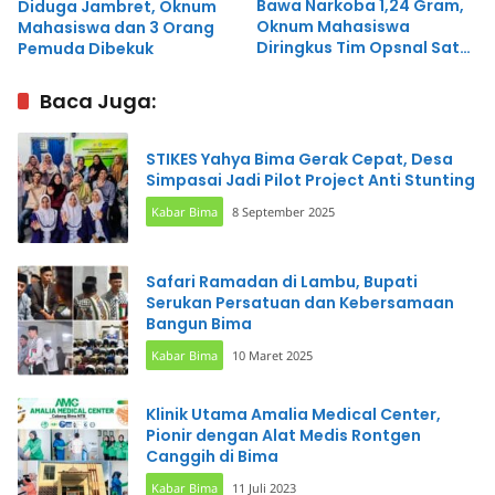
Bawa Narkoba 1,24 Gram,
Diduga Jambret, Oknum
Oknum Mahasiswa
Mahasiswa dan 3 Orang
Diringkus Tim Opsnal Sat
Pemuda Dibekuk
Narkoba
Baca Juga:
STIKES Yahya Bima Gerak Cepat, Desa
Simpasai Jadi Pilot Project Anti Stunting
Kabar Bima
8 September 2025
Safari Ramadan di Lambu, Bupati
Serukan Persatuan dan Kebersamaan
Bangun Bima
Kabar Bima
10 Maret 2025
Klinik Utama Amalia Medical Center,
Pionir dengan Alat Medis Rontgen
Canggih di Bima
Kabar Bima
11 Juli 2023