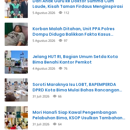
Dari Anak Guru ke Doktor Summa Cum
Laude, Kisah Taman Firdaus Menginspirasi
5 Agustus 2026
112
Korban Malah Ditahan, Unit PPA Polres
Dompu Diduga Balikkan Fakta Kasus
Penganiayaan
5 Agustus 2026
97
Jelang HUT RI, Bagian Umum Setda Kota
Bima Benahi Kantor Pemkot
4 Agustus 2026
76
Soroti Maraknya Isu LGBT, BAPEMPERDA
DPRD Kota Bima Mulai Bahas Rancangan
Perda Pencegahan
31 Juli 2026
66
Mori Hanafi Siap Kawal Pengembangan
Pelabuhan Bima, KSOP Usulkan Tambahan
Dermaga Rp400 Miliar
31 Juli 2026
64