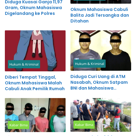
Diduga Kuasai Ganja 11,97
Gram, Oknum Mahasiswa
Oknum Mahasiswa Cabuli
Digelandang ke Polres
Balita Jadi Tersangka dan
Ditahan
Hukum & Kriminal
Hukum & Kriminal
Diduga Curi Uang di ATM
Diberi Tempat Tinggal,
Nasabah, Oknum Satpam
Oknum Mahasiswa Malah
BNI dan Mahasiswa
Cabuli Anak Pemilik Rumah
Diamankan
Kabar Bima
Kabar Bima