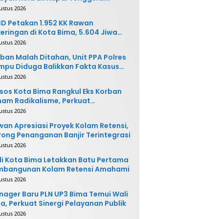
ustus 2026
D Petakan 1.952 KK Rawan
eringan di Kota Bima, 5.604 Jiwa
rpotensi Terdampak
ustus 2026
ban Malah Ditahan, Unit PPA Polres
pu Diduga Balikkan Fakta Kasus
nganiayaan
ustus 2026
sos Kota Bima Rangkul Eks Korban
am Radikalisme, Perkuat
ntegrasi Sosial
ustus 2026
an Apresiasi Proyek Kolam Retensi,
ong Penanganan Banjir Terintegrasi
ustus 2026
i Kota Bima Letakkan Batu Pertama
mbangunan Kolam Retensi Amahami
ustus 2026
ager Baru PLN UP3 Bima Temui Wali
a, Perkuat Sinergi Pelayanan Publik
ustus 2026