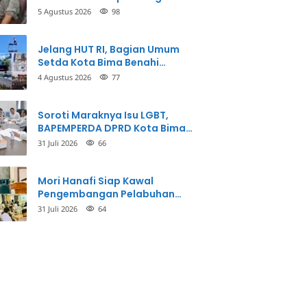
Balikkan Fakta Kasus
5 Agustus 2026
98
Penganiayaan
Jelang HUT RI, Bagian Umum
Setda Kota Bima Benahi
Kantor Pemkot
4 Agustus 2026
77
Soroti Maraknya Isu LGBT,
BAPEMPERDA DPRD Kota Bima
Mulai Bahas Rancangan Perda
31 Juli 2026
66
Pencegahan
Mori Hanafi Siap Kawal
Pengembangan Pelabuhan
Bima, KSOP Usulkan Tambahan
31 Juli 2026
64
Dermaga Rp400 Miliar