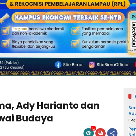
ma, Ady Harianto dan
Ser
Adu
awai Budaya
6 Ag
Pem
72
Nel