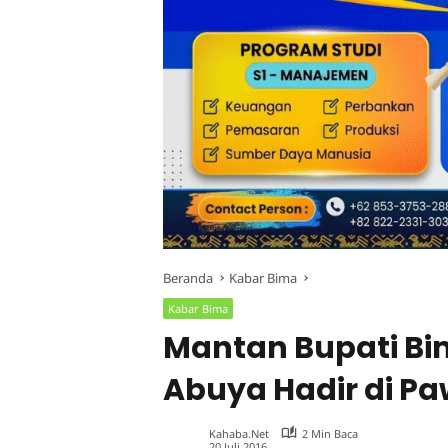
Beranda
Kabar Bima
Kabar Bima
Mantan Bupati Bi
Abuya Hadir di P
Kahaba.net
2 Min Baca
20 Juli 2016