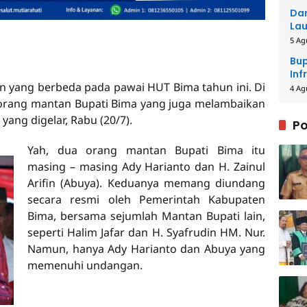
Dar
Lau
Men
5 Ag
Bup
Inf
yang berbeda pada pawai HUT Bima tahun ini. Di
4 Ag
 orang mantan Bupati Bima yang juga melambaikan
ang digelar, Rabu (20/7).
Po
Yah, dua orang mantan Bupati Bima itu
masing – masing Ady Harianto dan H. Zainul
Arifin (Abuya). Keduanya memang diundang
secara resmi oleh Pemerintah Kabupaten
Bima, bersama sejumlah Mantan Bupati lain,
seperti Halim Jafar dan H. Syafrudin HM. Nur.
Namun, hanya Ady Harianto dan Abuya yang
memenuhi undangan.