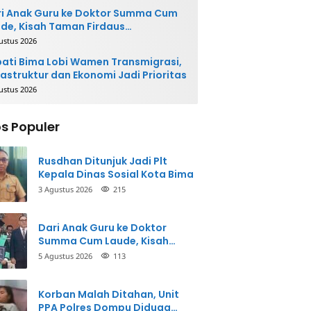
i Anak Guru ke Doktor Summa Cum
de, Kisah Taman Firdaus
ginspirasi
ustus 2026
ati Bima Lobi Wamen Transmigrasi,
rastruktur dan Ekonomi Jadi Prioritas
ustus 2026
s Populer
Rusdhan Ditunjuk Jadi Plt
Kepala Dinas Sosial Kota Bima
3 Agustus 2026
215
Dari Anak Guru ke Doktor
Summa Cum Laude, Kisah
Taman Firdaus Menginspirasi
5 Agustus 2026
113
Korban Malah Ditahan, Unit
PPA Polres Dompu Diduga