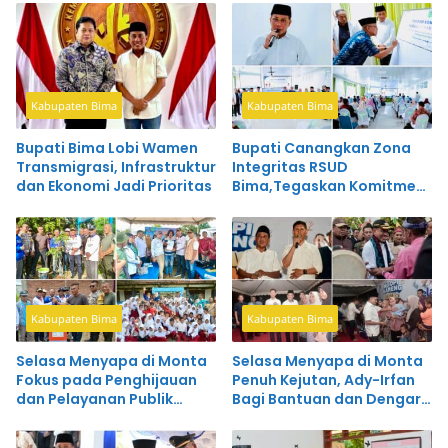
Kabupaten Bima
Kabupaten Bima
Bupati Bima Lobi Wamen
Bupati Canangkan Zona
Transmigrasi, Infrastruktur
Integritas RSUD
dan Ekonomi Jadi Prioritas
Bima,Tegaskan Komitmen
Wujudkan Pelayanan
Bersih dan Profesional
Kabupaten Bima
Kabupaten Bima
Selasa Menyapa di Monta
Selasa Menyapa di Monta
Fokus pada Penghijauan
Penuh Kejutan, Ady-Irfan
dan Pelayanan Publik
Bagi Bantuan dan Dengar
Terintegrasi
Curhat Pemuda Desa