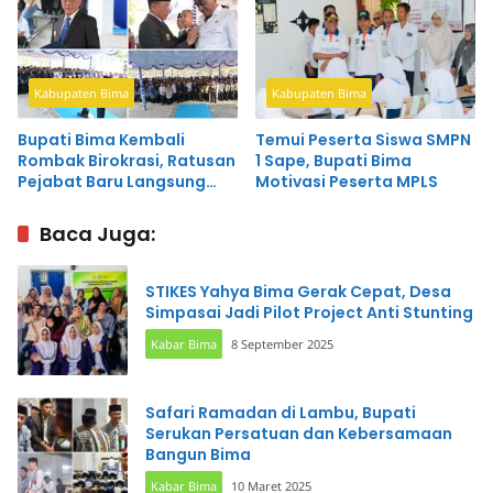
Kabupaten Bima
Kabupaten Bima
Bupati Bima Kembali
Temui Peserta Siswa SMPN
Rombak Birokrasi, Ratusan
1 Sape, Bupati Bima
Pejabat Baru Langsung
Motivasi Peserta MPLS
Dapat Pesan Tegas
Baca Juga:
STIKES Yahya Bima Gerak Cepat, Desa
Simpasai Jadi Pilot Project Anti Stunting
Kabar Bima
8 September 2025
Safari Ramadan di Lambu, Bupati
Serukan Persatuan dan Kebersamaan
Bangun Bima
Kabar Bima
10 Maret 2025