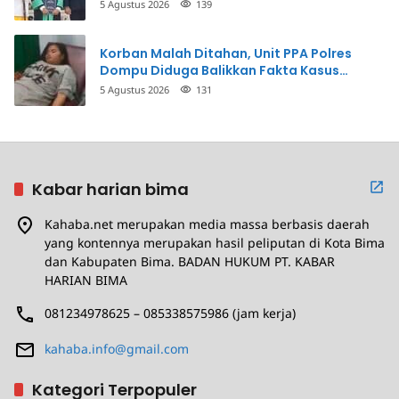
5 Agustus 2026
139
Korban Malah Ditahan, Unit PPA Polres
Dompu Diduga Balikkan Fakta Kasus
Penganiayaan
5 Agustus 2026
131
Kabar harian bima
Kahaba.net merupakan media massa berbasis daerah
yang kontennya merupakan hasil peliputan di Kota Bima
dan Kabupaten Bima. BADAN HUKUM PT. KABAR
HARIAN BIMA
081234978625 – 085338575986 (jam kerja)
kahaba.info@gmail.com
Kategori Terpopuler