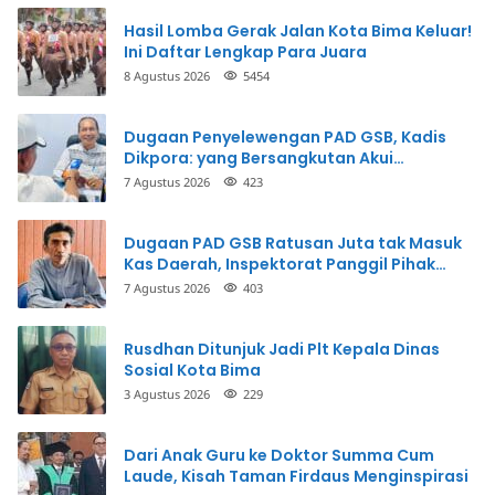
Hasil Lomba Gerak Jalan Kota Bima Keluar!
Ini Daftar Lengkap Para Juara
8 Agustus 2026
5454
Dugaan Penyelewengan PAD GSB, Kadis
Dikpora: yang Bersangkutan Akui
Perbuatannya dan Siap Mengembalikan
7 Agustus 2026
423
Uang
Dugaan PAD GSB Ratusan Juta tak Masuk
Kas Daerah, Inspektorat Panggil Pihak
Terkait
7 Agustus 2026
403
Rusdhan Ditunjuk Jadi Plt Kepala Dinas
Sosial Kota Bima
3 Agustus 2026
229
Dari Anak Guru ke Doktor Summa Cum
Laude, Kisah Taman Firdaus Menginspirasi