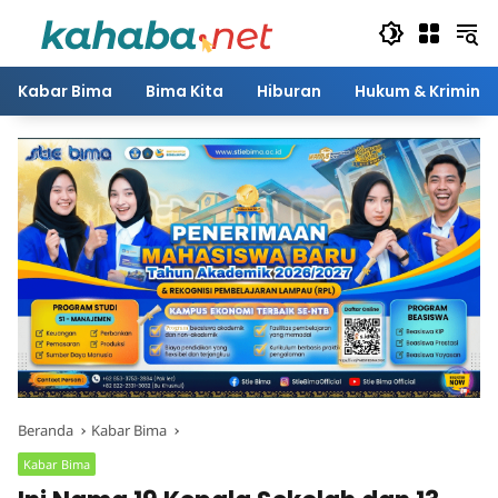
Langsung
ke
konten
Kabar Bima
Bima Kita
Hiburan
Hukum & Kriminal
Beranda
Kabar Bima
Kabar Bima