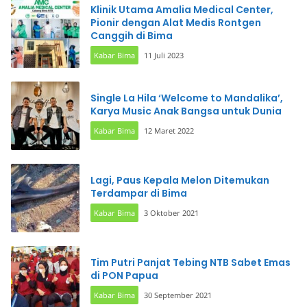
Klinik Utama Amalia Medical Center,
Pionir dengan Alat Medis Rontgen
Canggih di Bima
Kabar Bima
11 Juli 2023
Single La Hila ‘Welcome to Mandalika’,
Karya Music Anak Bangsa untuk Dunia
Kabar Bima
12 Maret 2022
Lagi, Paus Kepala Melon Ditemukan
Terdampar di Bima
Kabar Bima
3 Oktober 2021
Tim Putri Panjat Tebing NTB Sabet Emas
di PON Papua
Kabar Bima
30 September 2021