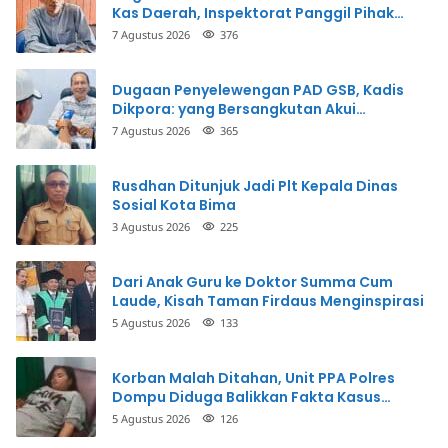
Kas Daerah, Inspektorat Panggil Pihak
Terkait
7 Agustus 2026
376
Dugaan Penyelewengan PAD GSB, Kadis
Dikpora: yang Bersangkutan Akui
Perbuatannya dan Siap Mengembalikan
7 Agustus 2026
365
Uang
Rusdhan Ditunjuk Jadi Plt Kepala Dinas
Sosial Kota Bima
3 Agustus 2026
225
Dari Anak Guru ke Doktor Summa Cum
Laude, Kisah Taman Firdaus Menginspirasi
5 Agustus 2026
133
Korban Malah Ditahan, Unit PPA Polres
Dompu Diduga Balikkan Fakta Kasus
Penganiayaan
5 Agustus 2026
126