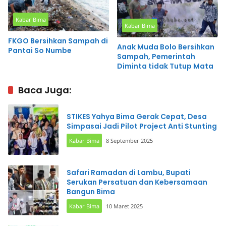
Kabar Bima
Kabar Bima
FKGO Bersihkan Sampah di
Anak Muda Bolo Bersihkan
Pantai So Numbe
Sampah, Pemerintah
Diminta tidak Tutup Mata
Baca Juga:
STIKES Yahya Bima Gerak Cepat, Desa
Simpasai Jadi Pilot Project Anti Stunting
Kabar Bima
8 September 2025
Safari Ramadan di Lambu, Bupati
Serukan Persatuan dan Kebersamaan
Bangun Bima
Kabar Bima
10 Maret 2025