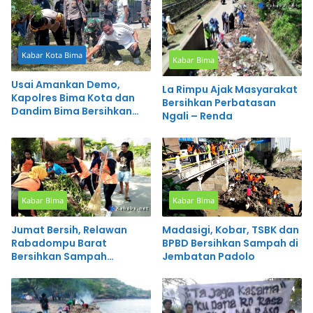
Kabar Kota Bima
Kabar Bima
Usai Amankan Demo,
La Rimpu Ajak Masyarakat
Kapolres Bima Kota dan
Bersihkan Perbatasan
Dandim Bima Bersihkan
Ngali – Renda
Sampah
Kabar Bima
Kabar Bima
Jumat Bersih, Relawan
Madasigi, Kobar, TSBK dan
Rabadompu Barat
BPBD Bersihkan Sampah di
Bersihkan Sampah
Jembatan Padolo
Sepanjang Jalan