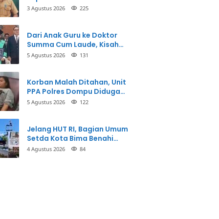
3 Agustus 2026
225
Dari Anak Guru ke Doktor
Summa Cum Laude, Kisah
Taman Firdaus Menginspirasi
5 Agustus 2026
131
Korban Malah Ditahan, Unit
PPA Polres Dompu Diduga
Balikkan Fakta Kasus
5 Agustus 2026
122
Penganiayaan
Jelang HUT RI, Bagian Umum
Setda Kota Bima Benahi
Kantor Pemkot
4 Agustus 2026
84