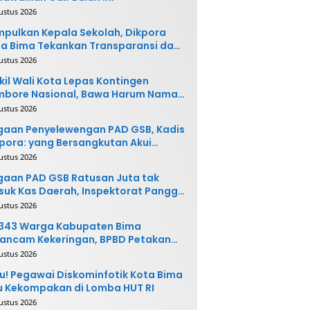
ustus 2026
pulkan Kepala Sekolah, Dikpora
a Bima Tekankan Transparansi dan
vasi
ustus 2026
il Wali Kota Lepas Kontingen
mbore Nasional, Bawa Harum Nama
ta Bima
ustus 2026
gaan Penyelewengan PAD GSB, Kadis
pora: yang Bersangkutan Akui
buatannya dan Siap
ustus 2026
ngembalikan Uang
aan PAD GSB Ratusan Juta tak
uk Kas Daerah, Inspektorat Panggil
ak Terkait
ustus 2026
.343 Warga Kabupaten Bima
ancam Kekeringan, BPBD Petakan
 Desa Rawan
ustus 2026
u! Pegawai Diskominfotik Kota Bima
 Kekompakan di Lomba HUT RI
ustus 2026