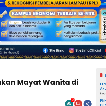
kan Mayat Wanita di
Fra
Akt
8 Ag
PKH
37
Dij