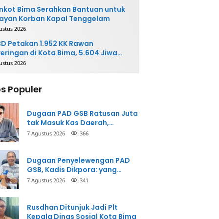
kot Bima Serahkan Bantuan untuk
ayan Korban Kapal Tenggelam
ustus 2026
D Petakan 1.952 KK Rawan
eringan di Kota Bima, 5.604 Jiwa
rpotensi Terdampak
ustus 2026
s Populer
Dugaan PAD GSB Ratusan Juta
tak Masuk Kas Daerah,
Inspektorat Panggil Pihak
7 Agustus 2026
366
Terkait
Dugaan Penyelewengan PAD
GSB, Kadis Dikpora: yang
Bersangkutan Akui
7 Agustus 2026
341
Perbuatannya dan Siap
Mengembalikan Uang
Rusdhan Ditunjuk Jadi Plt
Kepala Dinas Sosial Kota Bima