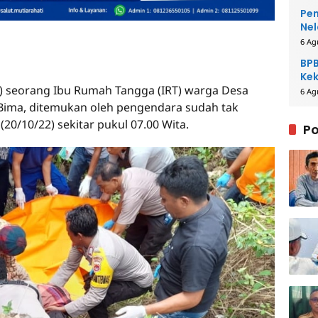
Pem
Nel
6 Ag
BPB
Kek
) seorang Ibu Rumah Tangga (IRT) warga Desa
Be
6 Ag
Bima, ditemukan oleh pengendara sudah tak
20/10/22) sekitar pukul 07.00 Wita.
Po