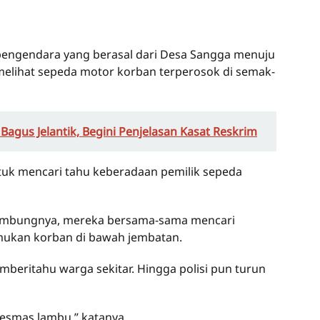
pengendara yang berasal dari Desa Sangga menuju
lihat sepeda motor korban terperosok di semak-
 Bagus Jelantik, Begini Penjelasan Kasat Reskrim
ntuk mencari tahu keberadaan pemilik sepeda
sambungnya, mereka bersama-sama mencari
emukan korban di bawah jembatan.
beritahu warga sekitar. Hingga polisi pun turun
esmas lambu,” katanya.