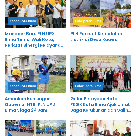
Kabar Kota Bima
Kabupaten Bima
Manager Baru PLN UP3
PLN Perkuat Keandalan
Bima Temui Wali Kota,
Listrik di Desa Kaowa
Perkuat Sinergi Pelayanan
Publik
Kabar Kota Bima
Kabar Kota Bima
Amankan Kunjungan
Gelar Perayaan Natal,
Gubernur NTB, PLN UP3
FKGK Kota Bima Ajak Umat
Bima Siaga 24 Jam
Jaga Kerukunan dan Saling
Mengasihi