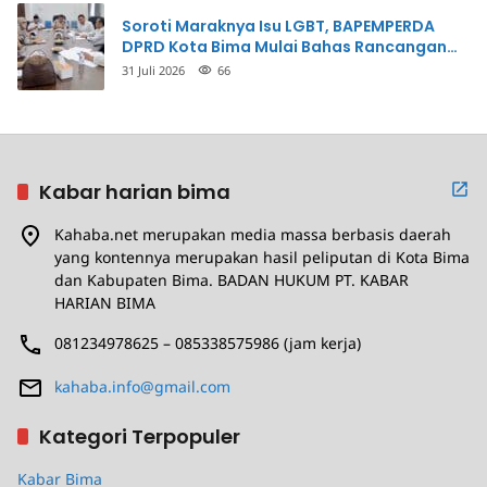
Soroti Maraknya Isu LGBT, BAPEMPERDA
DPRD Kota Bima Mulai Bahas Rancangan
Perda Pencegahan
31 Juli 2026
66
Kabar harian bima
Kahaba.net merupakan media massa berbasis daerah
yang kontennya merupakan hasil peliputan di Kota Bima
dan Kabupaten Bima. BADAN HUKUM PT. KABAR
HARIAN BIMA
081234978625 – 085338575986 (jam kerja)
kahaba.info@gmail.com
Kategori Terpopuler
Kabar Bima