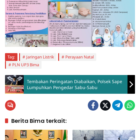
Tag:
Jaringan Listrik
Perayaan Natal
PLN UP3 Bima
Tembakan Peringatan Diabaikan, Polsek Sape
Lumpuhkan Pengedar Sabu-Sabu
Berita Bima terkait: