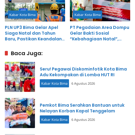
Kabar Kota Bima
Kabar Kota Bima
PLN UP3 Bima Gelar Apel
PT Pegadaian Area Dompu
Siaga Natal dan Tahun
Gelar Bakti Sosial
Baru, Pastikan Keandalan
“Kebahagiaan Natal”,
Kelistrikan di Bima–Dompu
Salurkan Bantuan
Sembako Senilai Rp25 Juta
Baca Juga:
Seru! Pegawai Diskominfotik Kota Bima
Adu Kekompakan di Lomba HUT RI
Kabar Kota Bima
6 Agustus 2026
Pemkot Bima Serahkan Bantuan untuk
Nelayan Korban Kapal Tenggelam
Kabar Kota Bima
6 Agustus 2026