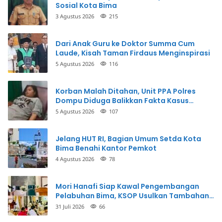
Sosial Kota Bima
3 Agustus 2026
215
Dari Anak Guru ke Doktor Summa Cum
Laude, Kisah Taman Firdaus Menginspirasi
5 Agustus 2026
116
Korban Malah Ditahan, Unit PPA Polres
Dompu Diduga Balikkan Fakta Kasus
Penganiayaan
5 Agustus 2026
107
Jelang HUT RI, Bagian Umum Setda Kota
Bima Benahi Kantor Pemkot
4 Agustus 2026
78
Mori Hanafi Siap Kawal Pengembangan
Pelabuhan Bima, KSOP Usulkan Tambahan
Dermaga Rp400 Miliar
31 Juli 2026
66