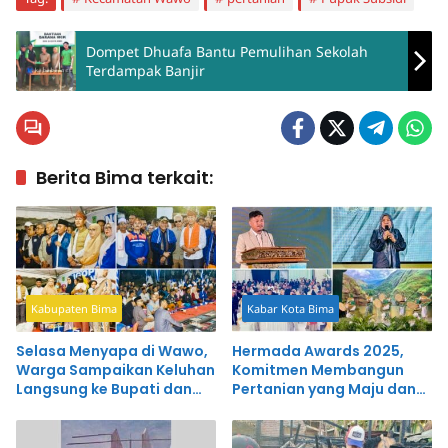
Dompet Dhuafa Bantu Pemulihan Sekolah
Terdampak Banjir
Berita Bima terkait:
Kabupaten Bima
Kabar Kota Bima
Selasa Menyapa di Wawo,
Hermada Awards 2025,
Warga Sampaikan Keluhan
Komitmen Membangun
Langsung ke Bupati dan
Pertanian yang Maju dan
Wakil Bupati
Berkelanjutan