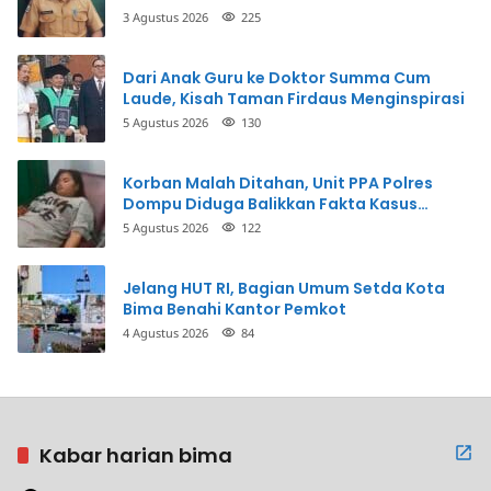
3 Agustus 2026
225
Dari Anak Guru ke Doktor Summa Cum
Laude, Kisah Taman Firdaus Menginspirasi
5 Agustus 2026
130
Korban Malah Ditahan, Unit PPA Polres
Dompu Diduga Balikkan Fakta Kasus
Penganiayaan
5 Agustus 2026
122
Jelang HUT RI, Bagian Umum Setda Kota
Bima Benahi Kantor Pemkot
4 Agustus 2026
84
Kabar harian bima