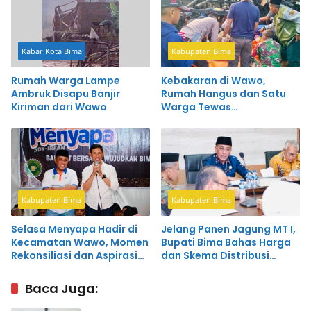
Kabar Kota Bima
Kabupaten Bima
Rumah Warga Lampe
Kebakaran di Wawo,
Ambruk Disapu Banjir
Rumah Hangus dan Satu
Kiriman dari Wawo
Warga Tewas
Terpanggang
Kabupaten Bima
Kabupaten Bima
Selasa Menyapa Hadir di
Jelang Panen Jagung MT I,
Kecamatan Wawo, Momen
Bupati Bima Bahas Harga
Rekonsiliasi dan Aspirasi
dan Skema Distribusi
Anak Muda
Efisien
Baca Juga: