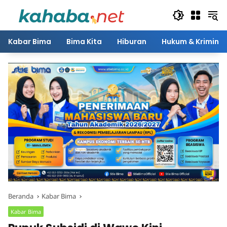
Langsung
ke
konten
Kabar Bima
Bima Kita
Hiburan
Hukum & Kriminal
Beranda
Kabar Bima
Kabar Bima