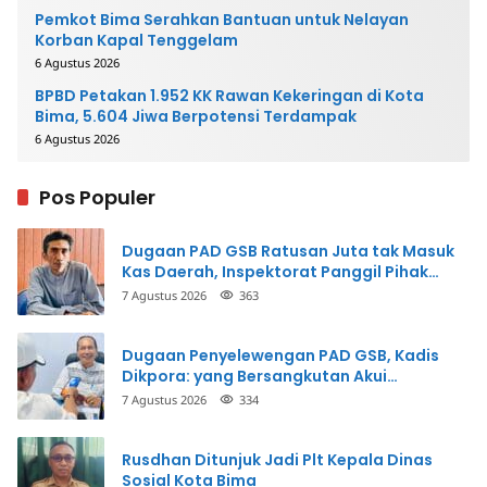
Pemkot Bima Serahkan Bantuan untuk Nelayan
Korban Kapal Tenggelam
6 Agustus 2026
BPBD Petakan 1.952 KK Rawan Kekeringan di Kota
Bima, 5.604 Jiwa Berpotensi Terdampak
6 Agustus 2026
Pos Populer
Dugaan PAD GSB Ratusan Juta tak Masuk
Kas Daerah, Inspektorat Panggil Pihak
Terkait
7 Agustus 2026
363
Dugaan Penyelewengan PAD GSB, Kadis
Dikpora: yang Bersangkutan Akui
Perbuatannya dan Siap Mengembalikan
7 Agustus 2026
334
Uang
Rusdhan Ditunjuk Jadi Plt Kepala Dinas
Sosial Kota Bima