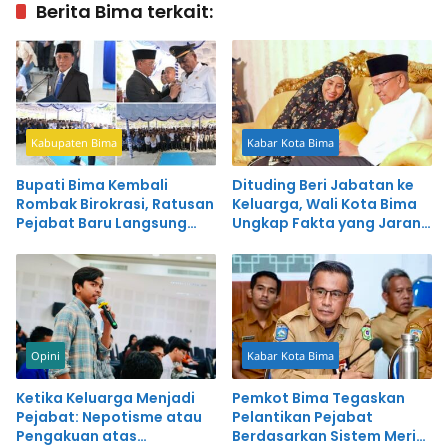
Berita Bima terkait:
Kabupaten Bima
Kabar Kota Bima
Bupati Bima Kembali
Dituding Beri Jabatan ke
Rombak Birokrasi, Ratusan
Keluarga, Wali Kota Bima
Pejabat Baru Langsung
Ungkap Fakta yang Jarang
Dapat Pesan Tegas
Diketahui Publik
Opini
Kabar Kota Bima
Ketika Keluarga Menjadi
Pemkot Bima Tegaskan
Pejabat: Nepotisme atau
Pelantikan Pejabat
Pengakuan atas
Berdasarkan Sistem Merit,