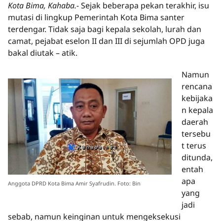
Kota Bima, Kahaba.-
Sejak beberapa pekan terakhir, isu
mutasi di lingkup Pemerintah Kota Bima santer
terdengar. Tidak saja bagi kepala sekolah, lurah dan
camat, pejabat eselon II dan III di sejumlah OPD juga
bakal diutak – atik.
Namun
rencana
kebijaka
n kepala
daerah
tersebu
t terus
ditunda,
entah
apa
Anggota DPRD Kota Bima Amir Syafrudin. Foto: Bin
yang
jadi
sebab, namun keinginan untuk mengeksekusi