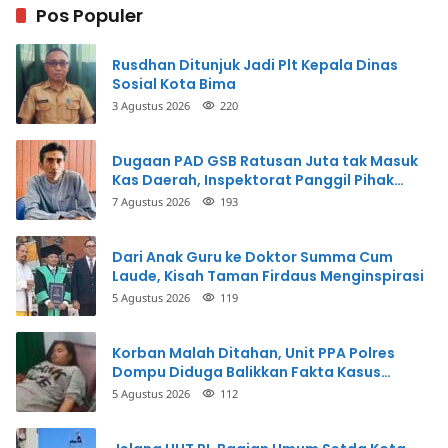
Pos Populer
Rusdhan Ditunjuk Jadi Plt Kepala Dinas
Sosial Kota Bima
3 Agustus 2026
220
Dugaan PAD GSB Ratusan Juta tak Masuk
Kas Daerah, Inspektorat Panggil Pihak
Terkait
7 Agustus 2026
193
Dari Anak Guru ke Doktor Summa Cum
Laude, Kisah Taman Firdaus Menginspirasi
5 Agustus 2026
119
Korban Malah Ditahan, Unit PPA Polres
Dompu Diduga Balikkan Fakta Kasus
Penganiayaan
5 Agustus 2026
112