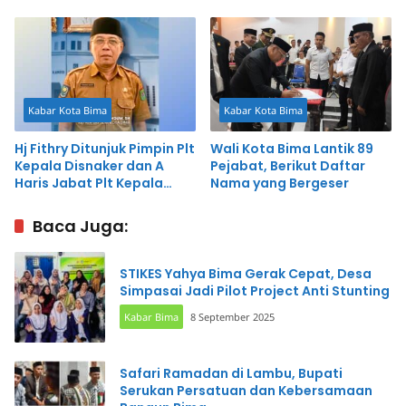
Kompetensi?
Masyarakat Diminta Awasi
Kinerja ASN
Kabar Kota Bima
Kabar Kota Bima
Hj Fithry Ditunjuk Pimpin Plt
Wali Kota Bima Lantik 89
Kepala Disnaker dan A
Pejabat, Berikut Daftar
Haris Jabat Plt Kepala
Nama yang Bergeser
Dikpora
Baca Juga:
STIKES Yahya Bima Gerak Cepat, Desa
Simpasai Jadi Pilot Project Anti Stunting
Kabar Bima
8 September 2025
Safari Ramadan di Lambu, Bupati
Serukan Persatuan dan Kebersamaan