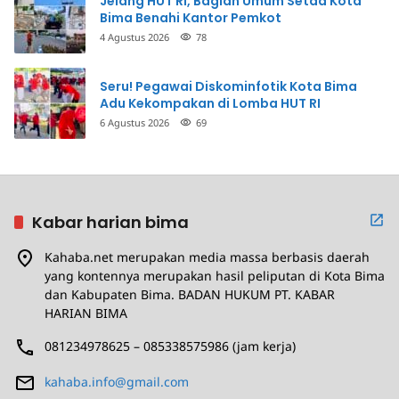
Jelang HUT RI, Bagian Umum Setda Kota
Bima Benahi Kantor Pemkot
4 Agustus 2026
78
Seru! Pegawai Diskominfotik Kota Bima
Adu Kekompakan di Lomba HUT RI
6 Agustus 2026
69
Kabar harian bima
Kahaba.net merupakan media massa berbasis daerah
yang kontennya merupakan hasil peliputan di Kota Bima
dan Kabupaten Bima. BADAN HUKUM PT. KABAR
HARIAN BIMA
081234978625 – 085338575986 (jam kerja)
kahaba.info@gmail.com