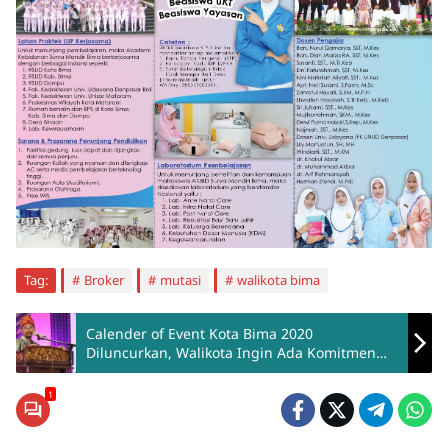
Tag:
Broker
mutasi
walikota bima
Calender of Event Kota Bima 2020
Diluncurkan, Walikota Ingin Ada Komitmen
Bersama Kembangkan Pariwisata
1