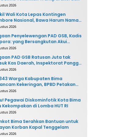
vasi
ustus 2026
il Wali Kota Lepas Kontingen
mbore Nasional, Bawa Harum Nama
ta Bima
ustus 2026
gaan Penyelewengan PAD GSB, Kadis
pora: yang Bersangkutan Akui
buatannya dan Siap
ustus 2026
ngembalikan Uang
aan PAD GSB Ratusan Juta tak
uk Kas Daerah, Inspektorat Panggil
ak Terkait
ustus 2026
.343 Warga Kabupaten Bima
ancam Kekeringan, BPBD Petakan
 Desa Rawan
ustus 2026
u! Pegawai Diskominfotik Kota Bima
 Kekompakan di Lomba HUT RI
ustus 2026
kot Bima Serahkan Bantuan untuk
ayan Korban Kapal Tenggelam
ustus 2026