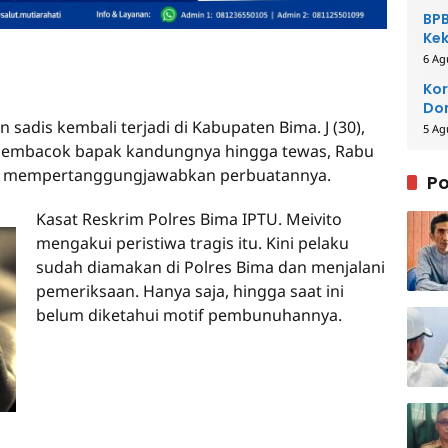
BPB
Kek
Be
6 Ag
Kor
Dom
adis kembali terjadi di Kabupaten Bima. J (30),
Pe
5 Ag
membacok bapak kandungnya hingga tewas, Rabu
ntuk mempertanggungjawabkan perbuatannya.
Po
Kasat Reskrim Polres Bima IPTU. Meivito
mengakui peristiwa tragis itu. Kini pelaku
sudah diamakan di Polres Bima dan menjalani
pemeriksaan. Hanya saja, hingga saat ini
belum diketahui motif pembunuhannya.