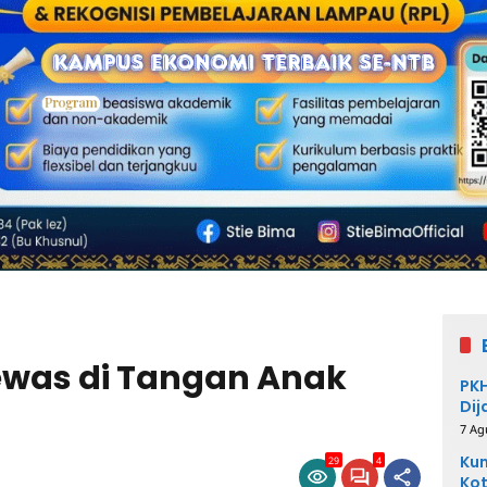
Tewas di Tangan Anak
PKH
Dij
7 Ag
Kum
29
4
Kot