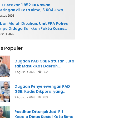
D Petakan 1.952 KK Rawan
eringan di Kota Bima, 5.604 Jiwa
rpotensi Terdampak
ustus 2026
ban Malah Ditahan, Unit PPA Polres
pu Diduga Balikkan Fakta Kasus
nganiayaan
ustus 2026
s Populer
Dugaan PAD GSB Ratusan Juta
tak Masuk Kas Daerah,
Inspektorat Panggil Pihak
7 Agustus 2026
352
Terkait
Dugaan Penyelewengan PAD
GSB, Kadis Dikpora: yang
Bersangkutan Akui
7 Agustus 2026
263
Perbuatannya dan Siap
Mengembalikan Uang
Rusdhan Ditunjuk Jadi Plt
Kepala Dinas Sosial Kota Bima