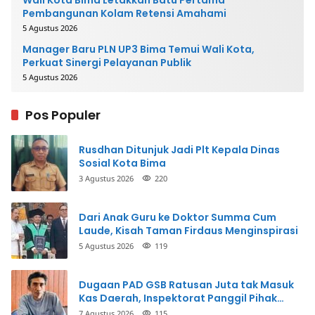
Wali Kota Bima Letakkan Batu Pertama
Pembangunan Kolam Retensi Amahami
5 Agustus 2026
Manager Baru PLN UP3 Bima Temui Wali Kota,
Perkuat Sinergi Pelayanan Publik
5 Agustus 2026
Pos Populer
Rusdhan Ditunjuk Jadi Plt Kepala Dinas
Sosial Kota Bima
3 Agustus 2026
220
Dari Anak Guru ke Doktor Summa Cum
Laude, Kisah Taman Firdaus Menginspirasi
5 Agustus 2026
119
Dugaan PAD GSB Ratusan Juta tak Masuk
Kas Daerah, Inspektorat Panggil Pihak
Terkait
7 Agustus 2026
115