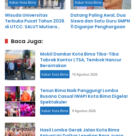
Kabar Kota Bima
Kabar Kota Bima
Wisuda Universitas
Datang Paling Awal, Dua
Terbuka Pusat Tahun 2026
Siswa dan Satu Guru SMPN
di UTCC: SALUT Mutiara
11 Diganjar Penghargaan
Hati Bima Hadir Bersama
Direktur UT Mataram
Baca Juga:
Mobil Damkar Kota Bima Tiba-Tiba
Tabrak Kantor LTSA, Tembok Hancur
Berantakan
Kabar Kota Bima
10 Agustus 2026
Tenun Bima Naik Panggung! Lomba
Busana Casual IWAPI Kota Bima Digelar
Spektakuler
Kabar Kota Bima
9 Agustus 2026
Hasil Lomba Gerak Jalan Kota Bima
Keluar! Ini Daftar Lengkap Para Juara