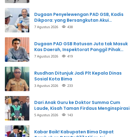
Dugaan Penyelewengan PAD GSB, Kadis
Dikpora: yang Bersangkutan Akui
Perbuatannya dan Siap Mengembalikan
7 Agustus 2026
438
Uang
Dugaan PAD GSB Ratusan Juta tak Masuk
Kas Daerah, Inspektorat Panggil Pihak
Terkait
7 Agustus 2026
419
Rusdhan Ditunjuk Jadi Plt Kepala Dinas
Sosial Kota Bima
3 Agustus 2026
233
Dari Anak Guru ke Doktor Summa Cum
Laude, Kisah Taman Firdaus Menginspirasi
5 Agustus 2026
143
Kabar Baik! Kabupaten Bima Dapat