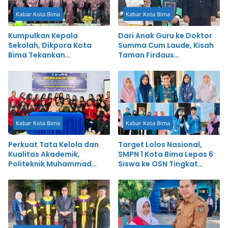
Kabar Kota Bima
Kabar Kota Bima
Kumpulkan Kepala
Dari Anak Guru ke Doktor
Sekolah, Dikpora Kota
Summa Cum Laude, Kisah
Bima Tekankan
Taman Firdaus
Transparansi dan Inovasi
Menginspirasi
Kabar Kota Bima
Kabar Kota Bima
Perkuat Tata Kelola dan
Target Lolos Nasional,
Kualitas Akademik,
SMPN 1 Kota Bima Lepas 6
Politeknik Muhammad
Siswa ke OSN Tingkat
Dahlan Gelar Workshop
Provinsi
SPMI