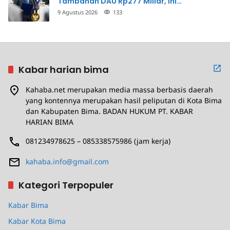
Tambahan DAU Rp277 Miliar, Ini
Prioritasnya
9 Agustus 2026
133
Kabar harian bima
Kahaba.net merupakan media massa berbasis daerah
yang kontennya merupakan hasil peliputan di Kota Bima
dan Kabupaten Bima. BADAN HUKUM PT. KABAR
HARIAN BIMA
081234978625 – 085338575986 (jam kerja)
kahaba.info@gmail.com
Kategori Terpopuler
Kabar Bima
Kabar Kota Bima