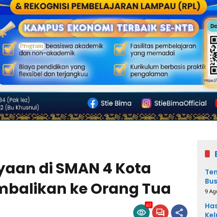
yaan di SMAN 4 Kota
Ten
Bus
embalikan ke Orang Tua
Spe
9 Ag
Has
67
Kel