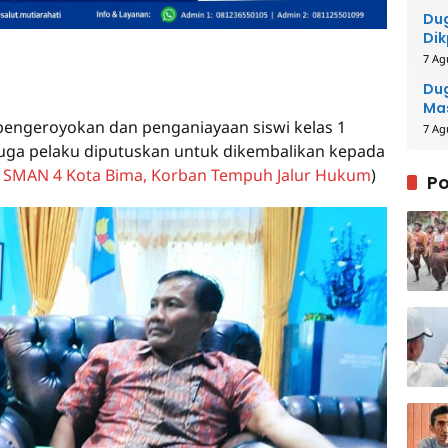
Du
Dik
Per
7 Ag
Me
Dug
Mas
 pengeroyokan dan penganiayaan siswi kelas 1
Pih
7 Ag
rduga pelaku diputuskan untuk dikembalikan kepada
i SMAN 4 Kota Bima, Korban Tempuh Jalur Hukum
)
Po