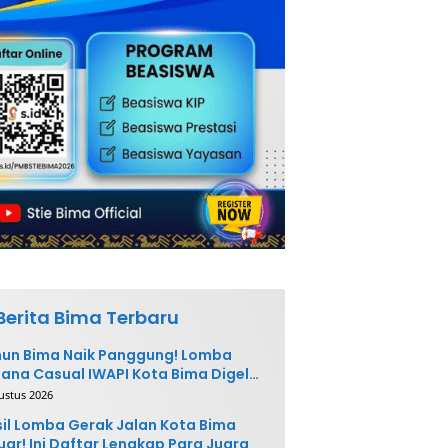
Berita Bima Terbaru
un Bima Naik Panggung! Lomba
ana Casual IWAPI Kota Bima Digelar
ktakuler
ustus 2026
il Lomba Gerak Jalan Kota Bima
uar! Ini Daftar Lengkap Para Juara