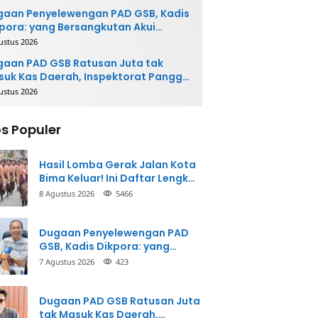
gaan Penyelewengan PAD GSB, Kadis
pora: yang Bersangkutan Akui
buatannya dan Siap
ustus 2026
ngembalikan Uang
aan PAD GSB Ratusan Juta tak
uk Kas Daerah, Inspektorat Panggil
ak Terkait
ustus 2026
s Populer
Hasil Lomba Gerak Jalan Kota
Bima Keluar! Ini Daftar Lengkap
Para Juara
8 Agustus 2026
5466
Dugaan Penyelewengan PAD
GSB, Kadis Dikpora: yang
Bersangkutan Akui
7 Agustus 2026
423
Perbuatannya dan Siap
Mengembalikan Uang
Dugaan PAD GSB Ratusan Juta
tak Masuk Kas Daerah,