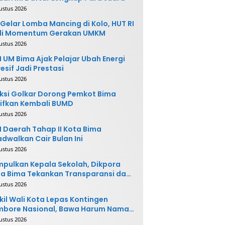
ustus 2026
Gelar Lomba Mancing di Kolo, HUT RI
di Momentum Gerakan UMKM
ustus 2026
 UM Bima Ajak Pelajar Ubah Energi
esif Jadi Prestasi
ustus 2026
ksi Golkar Dorong Pemkot Bima
ifkan Kembali BUMD
ustus 2026
 Daerah Tahap II Kota Bima
adwalkan Cair Bulan Ini
ustus 2026
pulkan Kepala Sekolah, Dikpora
a Bima Tekankan Transparansi dan
vasi
ustus 2026
il Wali Kota Lepas Kontingen
mbore Nasional, Bawa Harum Nama
ta Bima
ustus 2026