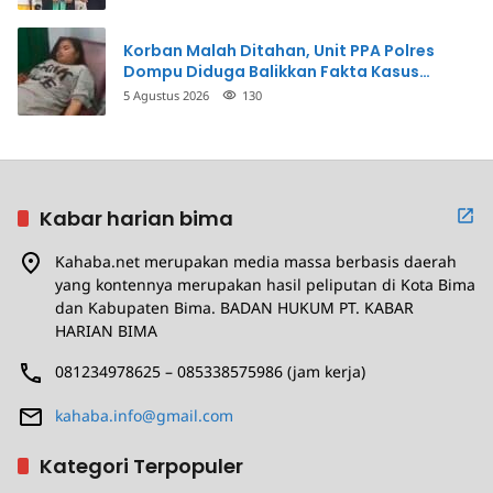
Korban Malah Ditahan, Unit PPA Polres
Dompu Diduga Balikkan Fakta Kasus
Penganiayaan
5 Agustus 2026
130
Kabar harian bima
Kahaba.net merupakan media massa berbasis daerah
yang kontennya merupakan hasil peliputan di Kota Bima
dan Kabupaten Bima. BADAN HUKUM PT. KABAR
HARIAN BIMA
081234978625 – 085338575986 (jam kerja)
kahaba.info@gmail.com
Kategori Terpopuler