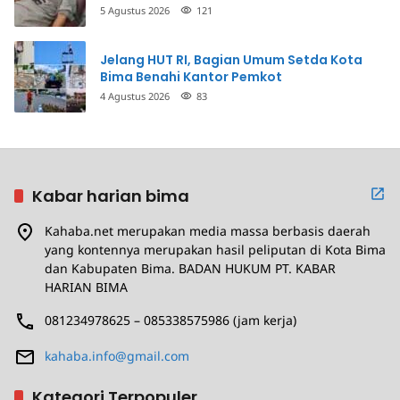
Penganiayaan
5 Agustus 2026
121
Jelang HUT RI, Bagian Umum Setda Kota
Bima Benahi Kantor Pemkot
4 Agustus 2026
83
Kabar harian bima
Kahaba.net merupakan media massa berbasis daerah
yang kontennya merupakan hasil peliputan di Kota Bima
dan Kabupaten Bima. BADAN HUKUM PT. KABAR
HARIAN BIMA
081234978625 – 085338575986 (jam kerja)
kahaba.info@gmail.com
Kategori Terpopuler