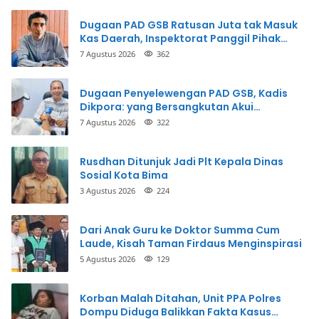
Dugaan PAD GSB Ratusan Juta tak Masuk
Kas Daerah, Inspektorat Panggil Pihak
Terkait
7 Agustus 2026
362
Dugaan Penyelewengan PAD GSB, Kadis
Dikpora: yang Bersangkutan Akui
Perbuatannya dan Siap Mengembalikan
7 Agustus 2026
322
Uang
Rusdhan Ditunjuk Jadi Plt Kepala Dinas
Sosial Kota Bima
3 Agustus 2026
224
Dari Anak Guru ke Doktor Summa Cum
Laude, Kisah Taman Firdaus Menginspirasi
5 Agustus 2026
129
Korban Malah Ditahan, Unit PPA Polres
Dompu Diduga Balikkan Fakta Kasus