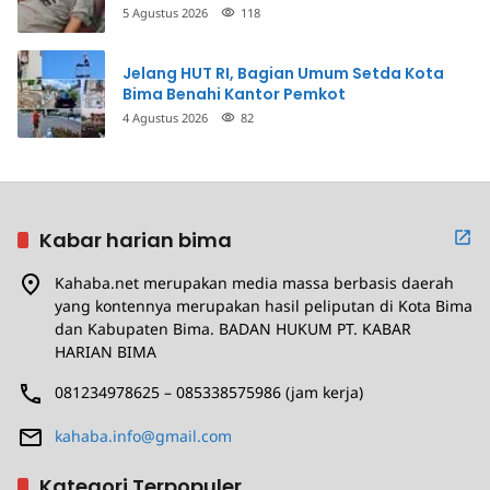
Penganiayaan
5 Agustus 2026
118
Jelang HUT RI, Bagian Umum Setda Kota
Bima Benahi Kantor Pemkot
4 Agustus 2026
82
Kabar harian bima
Kahaba.net merupakan media massa berbasis daerah
yang kontennya merupakan hasil peliputan di Kota Bima
dan Kabupaten Bima. BADAN HUKUM PT. KABAR
HARIAN BIMA
081234978625 – 085338575986 (jam kerja)
kahaba.info@gmail.com
Kategori Terpopuler