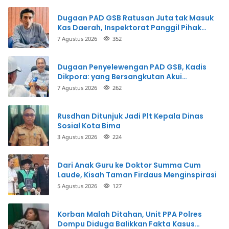
Dugaan PAD GSB Ratusan Juta tak Masuk
Kas Daerah, Inspektorat Panggil Pihak
Terkait
7 Agustus 2026
352
Dugaan Penyelewengan PAD GSB, Kadis
Dikpora: yang Bersangkutan Akui
Perbuatannya dan Siap Mengembalikan
7 Agustus 2026
262
Uang
Rusdhan Ditunjuk Jadi Plt Kepala Dinas
Sosial Kota Bima
3 Agustus 2026
224
Dari Anak Guru ke Doktor Summa Cum
Laude, Kisah Taman Firdaus Menginspirasi
5 Agustus 2026
127
Korban Malah Ditahan, Unit PPA Polres
Dompu Diduga Balikkan Fakta Kasus