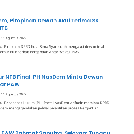
m, Pimpinan Dewan Akui Terima SK
NTB
11 Agustus 2022
a.- Pimpinan DPRD Kota Bima Syamsurih mengakui dewan telah
rnur NTB terkait Pergantian Antar Waktu (PAW)…
ur NTB Final, PH NasDem Minta Dewan
lar PAW
11 Agustus 2022
a.- Penasehat Hukum (PH) Partai NasDem Arifudin meminta DPRD
egera mengagendakan jadwal pelantikan proses Pergantian…
K PAW Rahmat Saputra, Sekwan: Tunggu