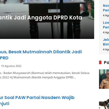
Nor
Pe
La
4 Ag
ntik Jadi Anggota DPRD Kota
Lom
Pem
Pe
4 Ag
Jel
Bim
4 Ag
us, Besok Mutmainnah Dilantik Jadi
DPRD
Po
15 Agustus 2022
a.- Badan Musyawarah (Banmus) telah memutuskan, besok Selasa
us 2022 Hj Mutmainnah dilantik menjadi Anggota DPRD…
ur Soal PAW Partai Nasdem Wajib
njuti