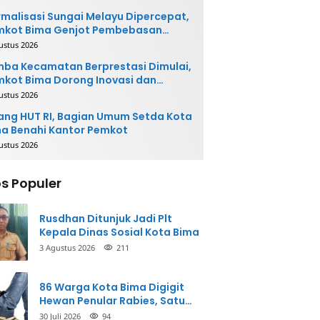
malisasi Sungai Melayu Dipercepat,
mkot Bima Genjot Pembebasan
han
ustus 2026
ba Kecamatan Berprestasi Dimulai,
kot Bima Dorong Inovasi dan
layanan Cepat
ustus 2026
ang HUT RI, Bagian Umum Setda Kota
a Benahi Kantor Pemkot
ustus 2026
s Populer
Rusdhan Ditunjuk Jadi Plt
Kepala Dinas Sosial Kota Bima
3 Agustus 2026
211
86 Warga Kota Bima Digigit
Hewan Penular Rabies, Satu
Korban Meninggal Dunia
30 Juli 2026
94