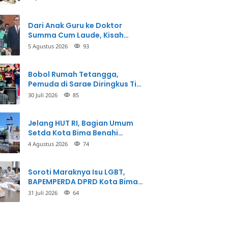
Dari Anak Guru ke Doktor
Summa Cum Laude, Kisah
Taman Firdaus Menginspirasi
5 Agustus 2026
93
Bobol Rumah Tetangga,
Pemuda di Sarae Diringkus Tim
Opsnal Polsek Rasbar
30 Juli 2026
85
Jelang HUT RI, Bagian Umum
Setda Kota Bima Benahi
Kantor Pemkot
4 Agustus 2026
74
Soroti Maraknya Isu LGBT,
BAPEMPERDA DPRD Kota Bima
Mulai Bahas Rancangan Perda
31 Juli 2026
64
Pencegahan