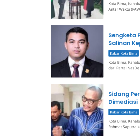
Kota Bima, Kahaba
Antar Waktu (PAW
Sengketa 
Salinan K
Kabar Kota Bima
Kota Bima, Kahab
dari Partai NasDe
Sidang Pe
Dimediasi
Kabar Kota Bima
Kota Bima, Kahab
Rahmat Saputra k