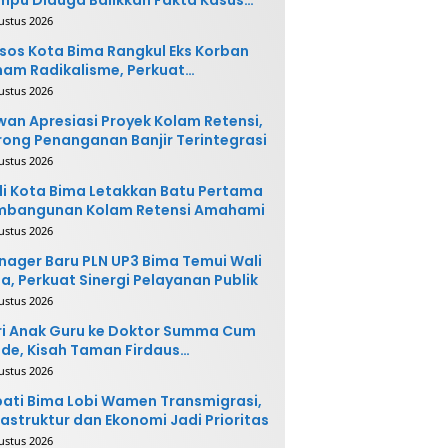
nganiayaan
ustus 2026
sos Kota Bima Rangkul Eks Korban
am Radikalisme, Perkuat
ntegrasi Sosial
ustus 2026
an Apresiasi Proyek Kolam Retensi,
ong Penanganan Banjir Terintegrasi
ustus 2026
i Kota Bima Letakkan Batu Pertama
mbangunan Kolam Retensi Amahami
ustus 2026
ager Baru PLN UP3 Bima Temui Wali
a, Perkuat Sinergi Pelayanan Publik
ustus 2026
i Anak Guru ke Doktor Summa Cum
de, Kisah Taman Firdaus
ginspirasi
ustus 2026
ati Bima Lobi Wamen Transmigrasi,
rastruktur dan Ekonomi Jadi Prioritas
ustus 2026