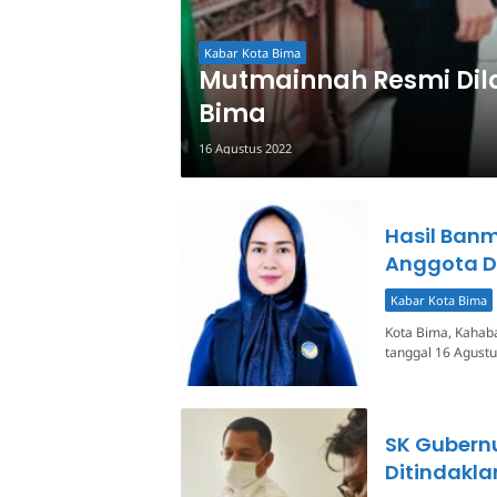
Kabar Kota Bima
Mutmainnah Resmi Dila
Bima
16 Agustus 2022
Hasil Banm
Anggota 
Kabar Kota Bima
Kota Bima, Kahab
tanggal 16 Agust
SK Gubern
Ditindakla