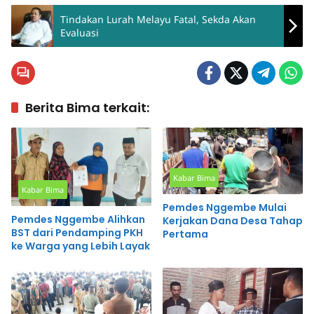
Tindakan Lurah Melayu Fatal, Sekda Akan
Evaluasi
Berita Bima terkait:
Kabar Bima
Kabar Bima
Pemdes Nggembe Mulai
Pemdes Nggembe Alihkan
Kerjakan Dana Desa Tahap
BST dari Pendamping PKH
Pertama
ke Warga yang Lebih Layak