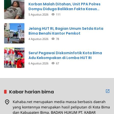
Korban Malah Ditahan, Unit PPA Polres
Dompu Diduga Balikkan Fakta Kasus
Penganiayaan
5 Agustus 2026
111
Jelang HUT RI, Bagian Umum Setda Kota
Bima Benahi Kantor Pemkot
4 Agustus 2026
78
Seru! Pegawai Diskominfotik Kota Bima
Adu Kekompakan di Lomba HUT RI
6 Agustus 2026
67
Kabar harian bima
Kahaba.net merupakan media massa berbasis daerah
yang kontennya merupakan hasil peliputan di Kota Bima
dan Kabupaten Bima. BADAN HUKUM PT. KABAR