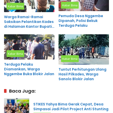
Kabar Bima
Kabar Bima
Pemuda Desa Nggembe
Warga Ramai-Ramai
Dipanah, Polisi Bekuk
Saksikan Pelantikan Kades
Terduga Pelaku
di Halaman Kantor Bupati
Bima
Kabar Bima
Kabar Bima
Terduga Pelaku
Diamankan, Warga
Tuntut Perhitungan Ulang
Nggembe Buka Blokir Jalan
Hasil Pilkades, Warga
Sanolo Blokir Jalan
Baca Juga:
STIKES Yahya Bima Gerak Cepat, Desa
Simpasai Jadi Pilot Project Anti Stunting