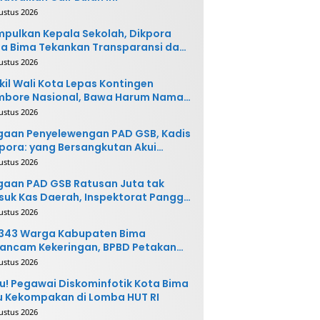
ustus 2026
pulkan Kepala Sekolah, Dikpora
a Bima Tekankan Transparansi dan
vasi
ustus 2026
il Wali Kota Lepas Kontingen
mbore Nasional, Bawa Harum Nama
ta Bima
ustus 2026
gaan Penyelewengan PAD GSB, Kadis
pora: yang Bersangkutan Akui
buatannya dan Siap
ustus 2026
ngembalikan Uang
aan PAD GSB Ratusan Juta tak
uk Kas Daerah, Inspektorat Panggil
ak Terkait
ustus 2026
.343 Warga Kabupaten Bima
ancam Kekeringan, BPBD Petakan
 Desa Rawan
ustus 2026
u! Pegawai Diskominfotik Kota Bima
 Kekompakan di Lomba HUT RI
ustus 2026