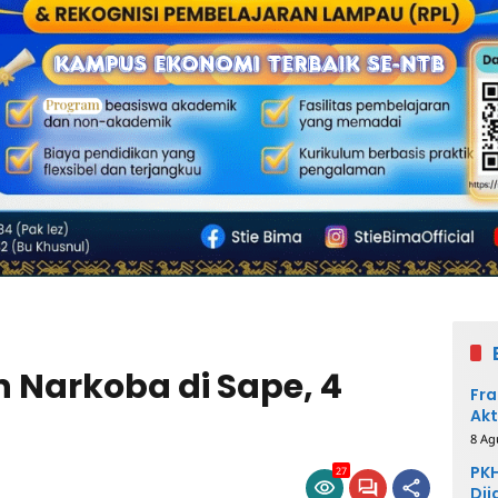
 Narkoba di Sape, 4
Fra
Akt
8 Ag
PKH
27
Dij