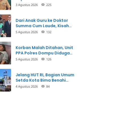
3 Agustus 2026
225
Dari Anak Guru ke Doktor
Summa Cum Laude, Kisah
Taman Firdaus Menginspirasi
5 Agustus 2026
132
Korban Malah Ditahan, Unit
PPA Polres Dompu Diduga
Balikkan Fakta Kasus
5 Agustus 2026
126
Penganiayaan
Jelang HUT RI, Bagian Umum
Setda Kota Bima Benahi
Kantor Pemkot
4 Agustus 2026
84