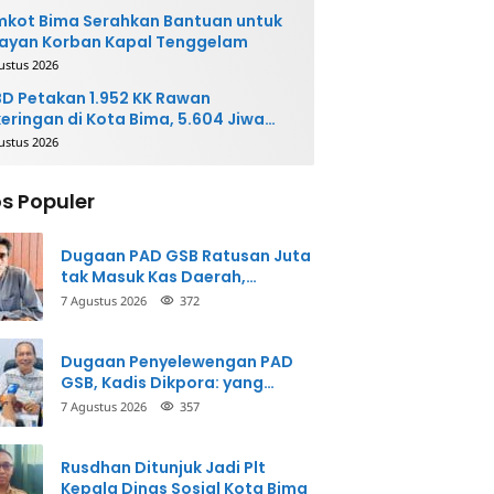
kot Bima Serahkan Bantuan untuk
ayan Korban Kapal Tenggelam
ustus 2026
D Petakan 1.952 KK Rawan
eringan di Kota Bima, 5.604 Jiwa
rpotensi Terdampak
ustus 2026
s Populer
Dugaan PAD GSB Ratusan Juta
tak Masuk Kas Daerah,
Inspektorat Panggil Pihak
7 Agustus 2026
372
Terkait
Dugaan Penyelewengan PAD
GSB, Kadis Dikpora: yang
Bersangkutan Akui
7 Agustus 2026
357
Perbuatannya dan Siap
Mengembalikan Uang
Rusdhan Ditunjuk Jadi Plt
Kepala Dinas Sosial Kota Bima