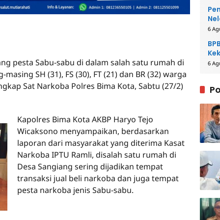
Pem
Nel
6 Ag
BPB
Kek
ng pesta Sabu-sabu di dalam salah satu rumah di
Be
6 Ag
masing SH (31), FS (30), FT (21) dan BR (32) warga
gkap Sat Narkoba Polres Bima Kota, Sabtu (27/2)
Po
Kapolres Bima Kota AKBP Haryo Tejo
Wicaksono menyampaikan, berdasarkan
laporan dari masyarakat yang diterima Kasat
Narkoba IPTU Ramli, disalah satu rumah di
Desa Sangiang sering dijadikan tempat
transaksi jual beli narkoba dan juga tempat
pesta narkoba jenis Sabu-sabu.