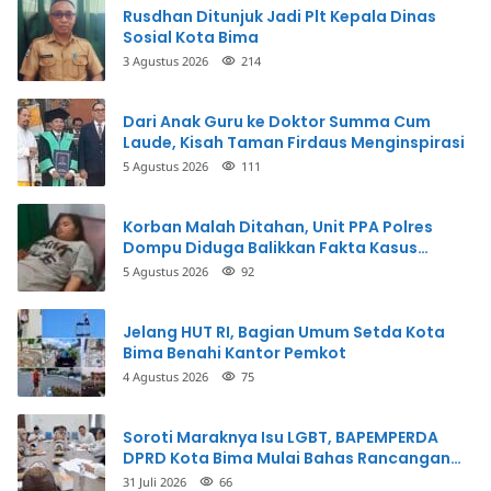
Rusdhan Ditunjuk Jadi Plt Kepala Dinas
Sosial Kota Bima
3 Agustus 2026
214
Dari Anak Guru ke Doktor Summa Cum
Laude, Kisah Taman Firdaus Menginspirasi
5 Agustus 2026
111
Korban Malah Ditahan, Unit PPA Polres
Dompu Diduga Balikkan Fakta Kasus
Penganiayaan
5 Agustus 2026
92
Jelang HUT RI, Bagian Umum Setda Kota
Bima Benahi Kantor Pemkot
4 Agustus 2026
75
Soroti Maraknya Isu LGBT, BAPEMPERDA
DPRD Kota Bima Mulai Bahas Rancangan
Perda Pencegahan
31 Juli 2026
66