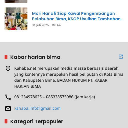
Mori Hanafi Siap Kawal Pengembangan
Pelabuhan Bima, KSOP Usulkan Tambahan
Dermaga Rp400 Miliar
31 Juli 2026
64
Kabar harian bima
Kahaba.net merupakan media massa berbasis daerah
yang kontennya merupakan hasil peliputan di Kota Bima
dan Kabupaten Bima. BADAN HUKUM PT. KABAR
HARIAN BIMA
081234978625 – 085338575986 (jam kerja)
kahaba.info@gmail.com
Kategori Terpopuler