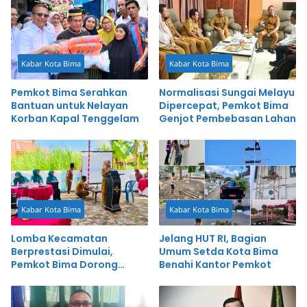
Kabar Kota Bima
Kabar Kota Bima
Pemkot Bima Serahkan
Normalisasi Sungai Melayu
Bantuan untuk Nelayan
Dipercepat, Pemkot Bima
Korban Kapal Tenggelam
Genjot Pembebasan Lahan
Kabar Kota Bima
Kabar Kota Bima
Lomba Kecamatan
Jelang HUT RI, Bagian
Berprestasi Dimulai,
Umum Setda Kota Bima
Pemkot Bima Dorong
Benahi Kantor Pemkot
Inovasi dan Pelayanan
Cepat