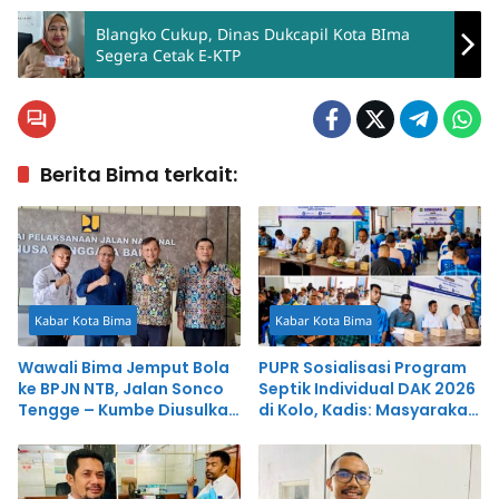
Blangko Cukup, Dinas Dukcapil Kota BIma
Segera Cetak E-KTP
Berita Bima terkait:
Kabar Kota Bima
Kabar Kota Bima
Wawali Bima Jemput Bola
PUPR Sosialisasi Program
ke BPJN NTB, Jalan Sonco
Septik Individual DAK 2026
Tengge – Kumbe Diusulkan
di Kolo, Kadis: Masyarakat
Dibangun Pusat
Harus Terlibat Langsung