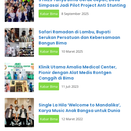
Simpasai Jadi Pilot Project Anti Stunting
Kabar Bima
8 September 2025
Safari Ramadan di Lambu, Bupati
Serukan Persatuan dan Kebersamaan
Bangun Bima
Kabar Bima
10 Maret 2025
Klinik Utama Amalia Medical Center,
Pionir dengan Alat Medis Rontgen
Canggih di Bima
Kabar Bima
11 Juli 2023
Single La Hila ‘Welcome to Mandalika’,
Karya Music Anak Bangsa untuk Dunia
Kabar Bima
12 Maret 2022