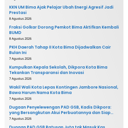
KKN UM Bima Ajak Pelajar Ubah Energi Agresif Jadi
Prestasi
8 Agustus 2026
Fraksi Golkar Dorong Pemkot Bima Aktifkan Kembali
BUMD
8 Agustus 2026
PKH Daerah Tahap II Kota Bima Dijadwalkan Cair
Bulan Ini
7 Agustus 2026
Kumpulkan Kepala Sekolah, Dikpora Kota Bima
Tekankan Transparansi dan Inovasi
7 Agustus 2026
Wakil Wali Kota Lepas Kontingen Jambore Nasional,
Bawa Harum Nama Kota Bima
7 Agustus 2026
Dugaan Penyelewengan PAD GSB, Kadis Dikpora:
yang Bersangkutan Akui Perbuatannya dan Siap
Mengembalikan Uang
7 Agustus 2026
Dugaan PAD GSB Ratusan Juta tak Masuk Kas