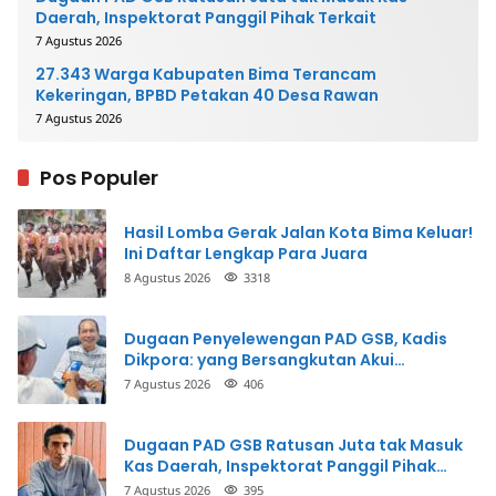
Daerah, Inspektorat Panggil Pihak Terkait
7 Agustus 2026
27.343 Warga Kabupaten Bima Terancam
Kekeringan, BPBD Petakan 40 Desa Rawan
7 Agustus 2026
Pos Populer
Hasil Lomba Gerak Jalan Kota Bima Keluar!
Ini Daftar Lengkap Para Juara
8 Agustus 2026
3318
Dugaan Penyelewengan PAD GSB, Kadis
Dikpora: yang Bersangkutan Akui
Perbuatannya dan Siap Mengembalikan
7 Agustus 2026
406
Uang
Dugaan PAD GSB Ratusan Juta tak Masuk
Kas Daerah, Inspektorat Panggil Pihak
Terkait
7 Agustus 2026
395