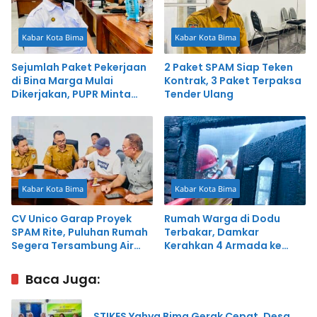
Kabar Kota Bima
Kabar Kota Bima
Sejumlah Paket Pekerjaan
2 Paket SPAM Siap Teken
di Bina Marga Mulai
Kontrak, 3 Paket Terpaksa
Dikerjakan, PUPR Minta
Tender Ulang
Kontraktor Patuhi Standar
Teknis
Kabar Kota Bima
Kabar Kota Bima
CV Unico Garap Proyek
Rumah Warga di Dodu
SPAM Rite, Puluhan Rumah
Terbakar, Damkar
Segera Tersambung Air
Kerahkan 4 Armada ke
Bersih
Lokasi
Baca Juga:
STIKES Yahya Bima Gerak Cepat, Desa