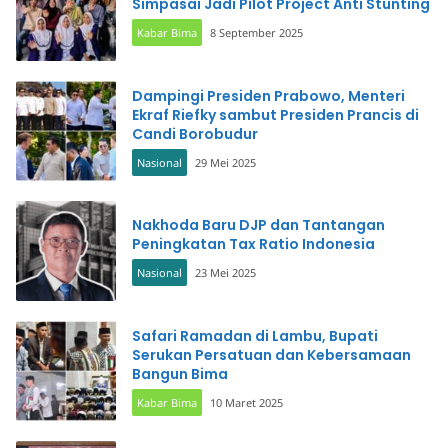
Simpasai Jadi Pilot Project Anti Stunting
Kabar Bima
8 September 2025
Dampingi Presiden Prabowo, Menteri
Ekraf Riefky sambut Presiden Prancis di
Candi Borobudur
Nasional
29 Mei 2025
Nakhoda Baru DJP dan Tantangan
Peningkatan Tax Ratio Indonesia
Nasional
23 Mei 2025
Safari Ramadan di Lambu, Bupati
Serukan Persatuan dan Kebersamaan
Bangun Bima
Kabar Bima
10 Maret 2025