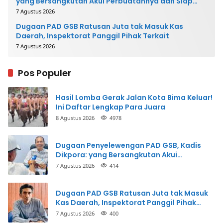
yang Bersangkutan Akui Perbuatannya dan Siap
Mengembalikan Uang
7 Agustus 2026
Dugaan PAD GSB Ratusan Juta tak Masuk Kas
Daerah, Inspektorat Panggil Pihak Terkait
7 Agustus 2026
Pos Populer
Hasil Lomba Gerak Jalan Kota Bima Keluar!
Ini Daftar Lengkap Para Juara
8 Agustus 2026
4978
Dugaan Penyelewengan PAD GSB, Kadis
Dikpora: yang Bersangkutan Akui
Perbuatannya dan Siap Mengembalikan
7 Agustus 2026
414
Uang
Dugaan PAD GSB Ratusan Juta tak Masuk
Kas Daerah, Inspektorat Panggil Pihak
Terkait
7 Agustus 2026
400