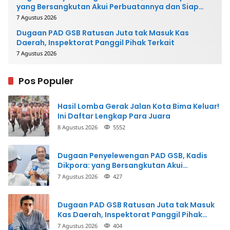
yang Bersangkutan Akui Perbuatannya dan Siap
Mengembalikan Uang
7 Agustus 2026
Dugaan PAD GSB Ratusan Juta tak Masuk Kas
Daerah, Inspektorat Panggil Pihak Terkait
7 Agustus 2026
Pos Populer
Hasil Lomba Gerak Jalan Kota Bima Keluar!
Ini Daftar Lengkap Para Juara
8 Agustus 2026
5552
Dugaan Penyelewengan PAD GSB, Kadis
Dikpora: yang Bersangkutan Akui
Perbuatannya dan Siap Mengembalikan
7 Agustus 2026
427
Uang
Dugaan PAD GSB Ratusan Juta tak Masuk
Kas Daerah, Inspektorat Panggil Pihak
Terkait
7 Agustus 2026
404