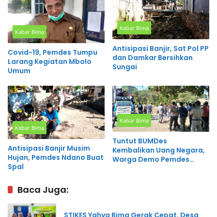
Kabar Bima
Kabar Bima
Antisipasi Banjir, Sat Pol PP
Covid-19, Pemdes Tumpu
dan Damkar Bersihkan
Larang Kegiatan Mbolo
Sungai
Umum
Kabar Bima
Kabar Bima
Tuntut BUMDes
Antisipasi Banjir Musim
Kembalikan Uang Negara,
Hujan, Pemdes Ndano Buat
Warga Demo Pemdes
Spal
Tumpu
Baca Juga:
STIKES Yahya Bima Gerak Cepat, Desa