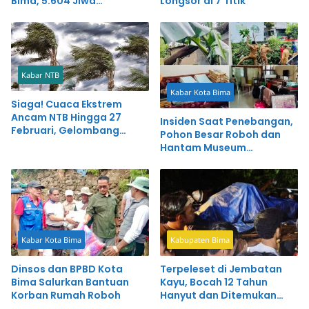
Bima, 5.604 Jiwa
Longsor di 7 Titik
Berpotensi Terdampak
Kabar NTB
Kabar Kota Bima
Siaga! Cuaca Ekstrem
Ancam NTB Hingga 27
Insiden Saat Penebangan,
Februari, Gelombang
Pohon Besar Roboh dan
Capai 4 Meter
Hantam Museum
Samparaja
Kabar Kota Bima
Kabupaten Bima
Dinsos dan BPBD Kota
Terpeleset di Jembatan
Bima Salurkan Bantuan
Kayu, Bocah 12 Tahun
Korban Rumah Roboh
Hanyut dan Ditemukan
Meninggal