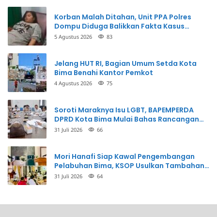
Korban Malah Ditahan, Unit PPA Polres
Dompu Diduga Balikkan Fakta Kasus
Penganiayaan
5 Agustus 2026
83
Jelang HUT RI, Bagian Umum Setda Kota
Bima Benahi Kantor Pemkot
4 Agustus 2026
75
Soroti Maraknya Isu LGBT, BAPEMPERDA
DPRD Kota Bima Mulai Bahas Rancangan
Perda Pencegahan
31 Juli 2026
66
Mori Hanafi Siap Kawal Pengembangan
Pelabuhan Bima, KSOP Usulkan Tambahan
Dermaga Rp400 Miliar
31 Juli 2026
64