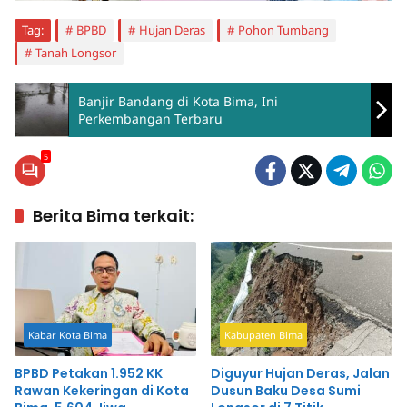
Tag:
BPBD
Hujan Deras
Pohon Tumbang
Tanah Longsor
Banjir Bandang di Kota Bima, Ini
Perkembangan Terbaru
5
Berita Bima terkait:
Kabar Kota Bima
Kabupaten Bima
BPBD Petakan 1.952 KK
Diguyur Hujan Deras, Jalan
Rawan Kekeringan di Kota
Dusun Baku Desa Sumi