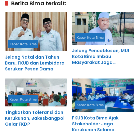
Berita Bima terkait:
Kabar Kota Bima
Kabar Kota Bima
Jelang Pencoblosan, MUI
Kota Bima Imbau
Jelang Natal dan Tahun
Masyarakat Jaga
Baru, FKUB dan Lembidara
Kerukunan dan Ketertiban
Serukan Pesan Damai
Kabar Kota Bima
Kabar Kota Bima
Tingkatkan Toleransi dan
FKUB Kota Bima Ajak
Kerukunan, Bakesbangpol
Stakeholder Jaga
Gelar FKDP
Kerukunan Selama
Ramadan