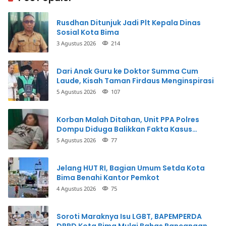
Rusdhan Ditunjuk Jadi Plt Kepala Dinas
Sosial Kota Bima
3 Agustus 2026
214
Dari Anak Guru ke Doktor Summa Cum
Laude, Kisah Taman Firdaus Menginspirasi
5 Agustus 2026
107
Korban Malah Ditahan, Unit PPA Polres
Dompu Diduga Balikkan Fakta Kasus
Penganiayaan
5 Agustus 2026
77
Jelang HUT RI, Bagian Umum Setda Kota
Bima Benahi Kantor Pemkot
4 Agustus 2026
75
Soroti Maraknya Isu LGBT, BAPEMPERDA