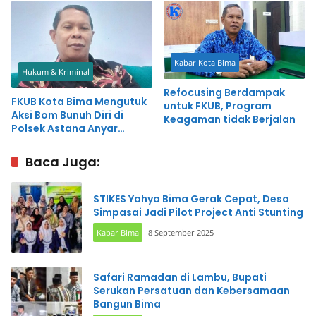
Kabar Kota Bima
Hukum & Kriminal
Refocusing Berdampak
FKUB Kota Bima Mengutuk
untuk FKUB, Program
Aksi Bom Bunuh Diri di
Keagaman tidak Berjalan
Polsek Astana Anyar
Bandung
Baca Juga:
STIKES Yahya Bima Gerak Cepat, Desa
Simpasai Jadi Pilot Project Anti Stunting
Kabar Bima
8 September 2025
Safari Ramadan di Lambu, Bupati
Serukan Persatuan dan Kebersamaan
Bangun Bima