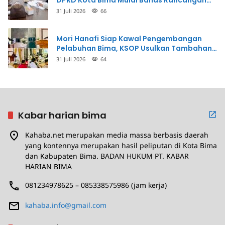
DPRD Kota Bima Mulai Bahas Rancangan
Perda Pencegahan
31 Juli 2026
66
Mori Hanafi Siap Kawal Pengembangan
Pelabuhan Bima, KSOP Usulkan Tambahan
Dermaga Rp400 Miliar
31 Juli 2026
64
Kabar harian bima
Kahaba.net merupakan media massa berbasis daerah
yang kontennya merupakan hasil peliputan di Kota Bima
dan Kabupaten Bima. BADAN HUKUM PT. KABAR
HARIAN BIMA
081234978625 – 085338575986 (jam kerja)
kahaba.info@gmail.com