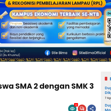
iswa SMA 2 dengan SMK 3
Du
Dik
Per
7 Ag
Me
Dug
30
Mas