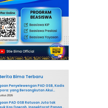
Berita Bima Terbaru
gaan Penyelewengan PAD GSB, Kadis
pora: yang Bersangkutan Akui
buatannya dan Siap
ustus 2026
ngembalikan Uang
aan PAD GSB Ratusan Juta tak
uk Kas Daerah, Inspektorat Panggil