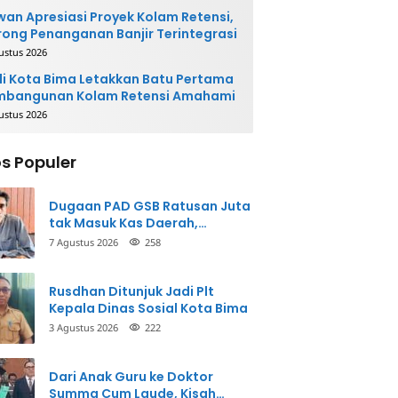
an Apresiasi Proyek Kolam Retensi,
ong Penanganan Banjir Terintegrasi
ustus 2026
i Kota Bima Letakkan Batu Pertama
mbangunan Kolam Retensi Amahami
ustus 2026
s Populer
Dugaan PAD GSB Ratusan Juta
tak Masuk Kas Daerah,
Inspektorat Panggil Pihak
7 Agustus 2026
258
Terkait
Rusdhan Ditunjuk Jadi Plt
Kepala Dinas Sosial Kota Bima
3 Agustus 2026
222
Dari Anak Guru ke Doktor
Summa Cum Laude, Kisah