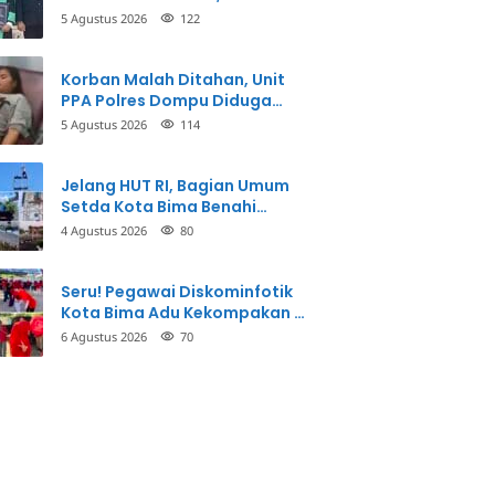
Taman Firdaus Menginspirasi
5 Agustus 2026
122
Korban Malah Ditahan, Unit
PPA Polres Dompu Diduga
Balikkan Fakta Kasus
5 Agustus 2026
114
Penganiayaan
Jelang HUT RI, Bagian Umum
Setda Kota Bima Benahi
Kantor Pemkot
4 Agustus 2026
80
Seru! Pegawai Diskominfotik
Kota Bima Adu Kekompakan di
Lomba HUT RI
6 Agustus 2026
70