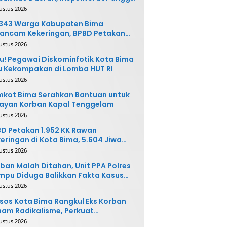
ak Terkait
ustus 2026
.343 Warga Kabupaten Bima
ancam Kekeringan, BPBD Petakan
 Desa Rawan
ustus 2026
u! Pegawai Diskominfotik Kota Bima
 Kekompakan di Lomba HUT RI
ustus 2026
kot Bima Serahkan Bantuan untuk
ayan Korban Kapal Tenggelam
ustus 2026
D Petakan 1.952 KK Rawan
eringan di Kota Bima, 5.604 Jiwa
rpotensi Terdampak
ustus 2026
ban Malah Ditahan, Unit PPA Polres
pu Diduga Balikkan Fakta Kasus
nganiayaan
ustus 2026
sos Kota Bima Rangkul Eks Korban
am Radikalisme, Perkuat
ntegrasi Sosial
ustus 2026