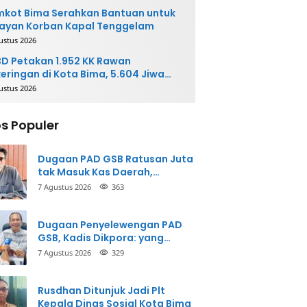
kot Bima Serahkan Bantuan untuk
ayan Korban Kapal Tenggelam
ustus 2026
D Petakan 1.952 KK Rawan
eringan di Kota Bima, 5.604 Jiwa
rpotensi Terdampak
ustus 2026
s Populer
Dugaan PAD GSB Ratusan Juta
tak Masuk Kas Daerah,
Inspektorat Panggil Pihak
7 Agustus 2026
363
Terkait
Dugaan Penyelewengan PAD
GSB, Kadis Dikpora: yang
Bersangkutan Akui
7 Agustus 2026
329
Perbuatannya dan Siap
Mengembalikan Uang
Rusdhan Ditunjuk Jadi Plt
Kepala Dinas Sosial Kota Bima