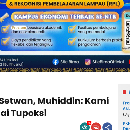
i Setwan, Muhiddin: Kami
Fra
Akt
ai Tupoksi
8 Ag
PKH
26
Dij