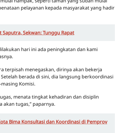
 mulai nampak, seperti taman yang sudah mulai
 penataan pelayanan kepada masyarakat yang hadir
 Saputra, Sekwan: Tunggu Rapat
dilakukan hari ini ada peningkatan dan kami
asnya.
 terpisah menegaskan, dirinya akan bekerja
etelah berada di sini, dia langsung berkoordinasi
masing Komisi.
gas, menata tingkat kehadiran dan disiplin
a akan tugas,” paparnya.
Kota Bima Konsultasi dan Koordinasi di Pemprov