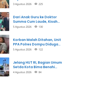
3 Agustus 2026
225
Dari Anak Guru ke Doktor
Summa Cum Laude, Kisah
Taman Firdaus Menginspirasi
5 Agustus 2026
130
Korban Malah Ditahan, Unit
PPA Polres Dompu Diduga
Balikkan Fakta Kasus
5 Agustus 2026
122
Penganiayaan
Jelang HUT RI, Bagian Umum
Setda Kota Bima Benahi
Kantor Pemkot
4 Agustus 2026
84