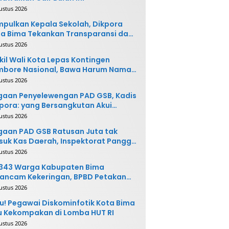
ustus 2026
pulkan Kepala Sekolah, Dikpora
a Bima Tekankan Transparansi dan
vasi
ustus 2026
il Wali Kota Lepas Kontingen
mbore Nasional, Bawa Harum Nama
ta Bima
ustus 2026
gaan Penyelewengan PAD GSB, Kadis
pora: yang Bersangkutan Akui
buatannya dan Siap
ustus 2026
ngembalikan Uang
aan PAD GSB Ratusan Juta tak
uk Kas Daerah, Inspektorat Panggil
ak Terkait
ustus 2026
.343 Warga Kabupaten Bima
ancam Kekeringan, BPBD Petakan
 Desa Rawan
ustus 2026
u! Pegawai Diskominfotik Kota Bima
 Kekompakan di Lomba HUT RI
ustus 2026