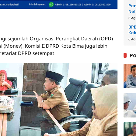
Pem
Nel
6 Ag
BPB
Kek
gi sejumlah Organisasi Perangkat Daerah (OPD)
Be
6 Ag
 (Monev), Komisi II DPRD Kota Bima juga lebih
retariat DPRD setempat.
Po