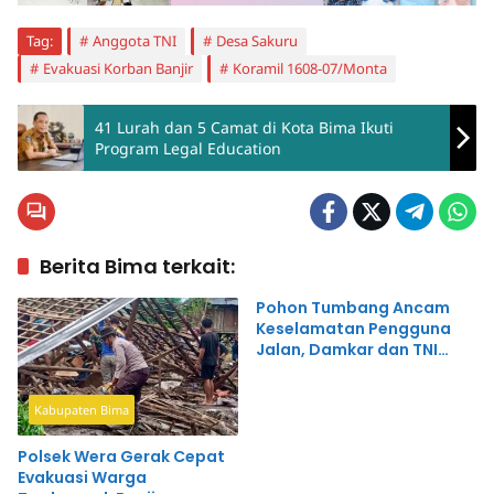
Tag:
Anggota TNI
Desa Sakuru
Evakuasi Korban Banjir
Koramil 1608-07/Monta
41 Lurah dan 5 Camat di Kota Bima Ikuti
Program Legal Education
Berita Bima terkait:
Pohon Tumbang Ancam
Keselamatan Pengguna
Jalan, Damkar dan TNI
Beraksi
Kabupaten Bima
Polsek Wera Gerak Cepat
Evakuasi Warga