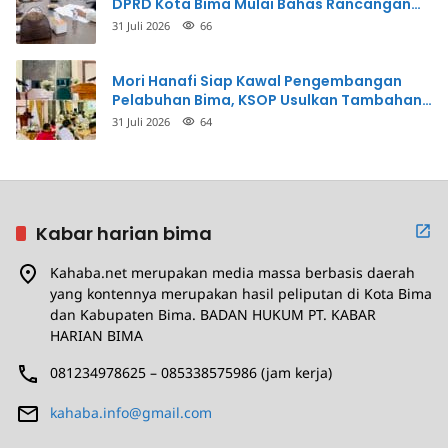
DPRD Kota Bima Mulai Bahas Rancangan
Perda Pencegahan
31 Juli 2026
66
Mori Hanafi Siap Kawal Pengembangan
Pelabuhan Bima, KSOP Usulkan Tambahan
Dermaga Rp400 Miliar
31 Juli 2026
64
Kabar harian bima
Kahaba.net merupakan media massa berbasis daerah
yang kontennya merupakan hasil peliputan di Kota Bima
dan Kabupaten Bima. BADAN HUKUM PT. KABAR
HARIAN BIMA
081234978625 – 085338575986 (jam kerja)
kahaba.info@gmail.com