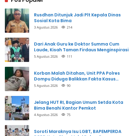
Rusdhan Ditunjuk Jadi Plt Kepala Dinas
Sosial Kota Bima
3 Agustus 2026
214
Dari Anak Guru ke Doktor Summa Cum
Laude, Kisah Taman Firdaus Menginspirasi
5 Agustus 2026
111
Korban Malah Ditahan, Unit PPA Polres
Dompu Diduga Balikkan Fakta Kasus
Penganiayaan
5 Agustus 2026
90
Jelang HUT RI, Bagian Umum Setda Kota
Bima Benahi Kantor Pemkot
4 Agustus 2026
75
Soroti Maraknya Isu LGBT, BAPEMPERDA